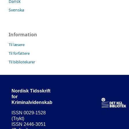
Dansk
Svenska
Information
Til læsere
Til forfattere
Til bibliotekarer
Nordisk Tidsskrift
for
Kriminalvidenskab
ISSN 0029-1528
(Trykt)
ISSN 2446-3051