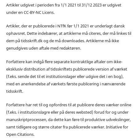
Artikler udgivet i perioden fra 1/1 2021 til 31/12 2023 er udgivet
under en CC-BY-NC Licens.
Artikler, der er publicerede i NTfK før 1/1 2021 er underlagt dansk
ophavsret. Dette indebærer, at artiklerne må citeres, der må linkes til
dem på tidsskrift.dk og de må downloades. Artiklerne må ikke
genudgives uden aftale med redaktøren.
Forfattere kan indgå flere separate kontraktlige aftaler om ikke-
eksklusiv distribution af tidsskriftets publicerede version af værket
(f.eks. sende det til et institutionslager eller udgive det i en bog),
med en anerkendelse af værkets første publicering i nærværende
tidsskrift.
Forfattere har ret til og opfordres til at publicere deres værker online
(f.eks. i institutionslagre eller på deres websted) forud for og under
manuskriptprocessen, da dette kan føre til produktive udvekslinger,
samt tidligere og større citater fra publicerede værker. Initiative for
Open Citations.