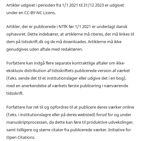
Artikler udgivet i perioden fra 1/1 2021 til 31/12 2023 er udgivet
under en CC-BY-NC Licens.
Artikler, der er publicerede i NTfK før 1/1 2021 er underlagt dansk
ophavsret. Dette indebærer, at artiklerne må citeres, der må linkes til
dem på tidsskrift.dk og de må downloades. Artiklerne må ikke
genudgives uden aftale med redaktøren.
Forfattere kan indgå flere separate kontraktlige aftaler om ikke-
eksklusiv distribution af tidsskriftets publicerede version af værket
(f.eks. sende det til et institutionslager eller udgive det i en bog),
med en anerkendelse af værkets første publicering i nærværende
tidsskrift.
Forfattere har ret til og opfordres til at publicere deres værker online
(f.eks. i institutionslagre eller på deres websted) forud for og under
manuskriptprocessen, da dette kan føre til produktive udvekslinger,
samt tidligere og større citater fra publicerede værker. Initiative for
Open Citations.