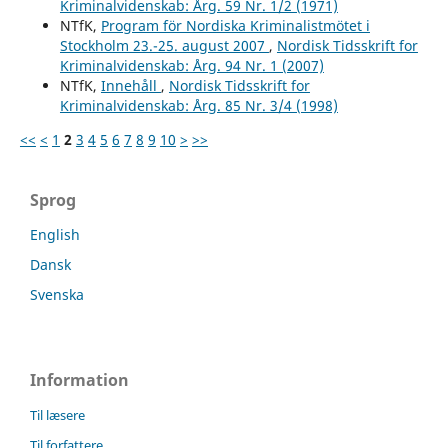
Kriminalvidenskab: Årg. 59 Nr. 1/2 (1971)
NTfK,
Program för Nordiska Kriminalistmötet i
Stockholm 23.-25. august 2007
,
Nordisk Tidsskrift for
Kriminalvidenskab: Årg. 94 Nr. 1 (2007)
NTfK,
Innehåll
,
Nordisk Tidsskrift for
Kriminalvidenskab: Årg. 85 Nr. 3/4 (1998)
<<
<
1
2
3
4
5
6
7
8
9
10
>
>>
Sprog
English
Dansk
Svenska
Information
Til læsere
Til forfattere