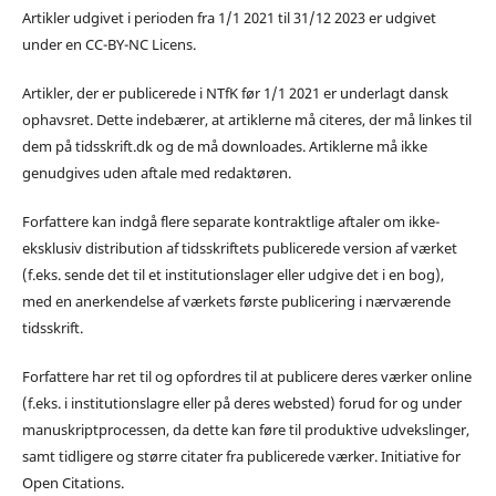
Artikler udgivet i perioden fra 1/1 2021 til 31/12 2023 er udgivet
under en CC-BY-NC Licens.
Artikler, der er publicerede i NTfK før 1/1 2021 er underlagt dansk
ophavsret. Dette indebærer, at artiklerne må citeres, der må linkes til
dem på tidsskrift.dk og de må downloades. Artiklerne må ikke
genudgives uden aftale med redaktøren.
Forfattere kan indgå flere separate kontraktlige aftaler om ikke-
eksklusiv distribution af tidsskriftets publicerede version af værket
(f.eks. sende det til et institutionslager eller udgive det i en bog),
med en anerkendelse af værkets første publicering i nærværende
tidsskrift.
Forfattere har ret til og opfordres til at publicere deres værker online
(f.eks. i institutionslagre eller på deres websted) forud for og under
manuskriptprocessen, da dette kan føre til produktive udvekslinger,
samt tidligere og større citater fra publicerede værker. Initiative for
Open Citations.