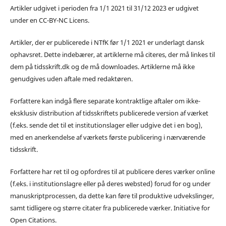
Artikler udgivet i perioden fra 1/1 2021 til 31/12 2023 er udgivet
under en CC-BY-NC Licens.
Artikler, der er publicerede i NTfK før 1/1 2021 er underlagt dansk
ophavsret. Dette indebærer, at artiklerne må citeres, der må linkes til
dem på tidsskrift.dk og de må downloades. Artiklerne må ikke
genudgives uden aftale med redaktøren.
Forfattere kan indgå flere separate kontraktlige aftaler om ikke-
eksklusiv distribution af tidsskriftets publicerede version af værket
(f.eks. sende det til et institutionslager eller udgive det i en bog),
med en anerkendelse af værkets første publicering i nærværende
tidsskrift.
Forfattere har ret til og opfordres til at publicere deres værker online
(f.eks. i institutionslagre eller på deres websted) forud for og under
manuskriptprocessen, da dette kan føre til produktive udvekslinger,
samt tidligere og større citater fra publicerede værker. Initiative for
Open Citations.