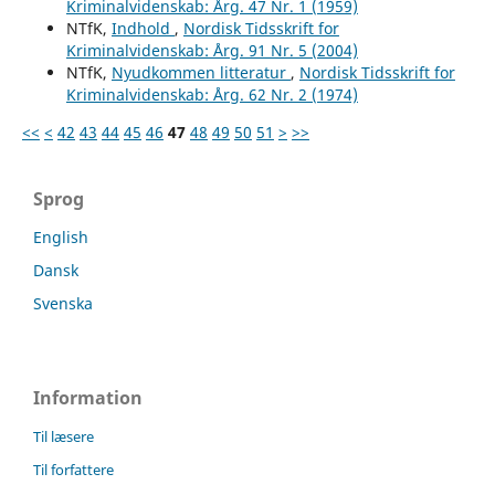
Kriminalvidenskab: Årg. 47 Nr. 1 (1959)
NTfK,
Indhold
,
Nordisk Tidsskrift for
Kriminalvidenskab: Årg. 91 Nr. 5 (2004)
NTfK,
Nyudkommen litteratur
,
Nordisk Tidsskrift for
Kriminalvidenskab: Årg. 62 Nr. 2 (1974)
<<
<
42
43
44
45
46
47
48
49
50
51
>
>>
Sprog
English
Dansk
Svenska
Information
Til læsere
Til forfattere