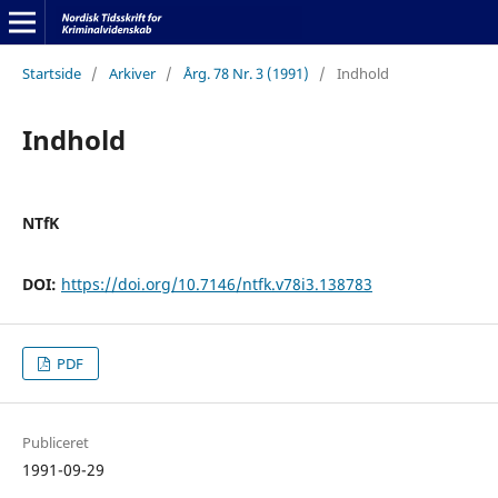
Startside
/
Arkiver
/
Årg. 78 Nr. 3 (1991)
/
Indhold
Indhold
NTfK
DOI:
https://doi.org/10.7146/ntfk.v78i3.138783
PDF
Publiceret
1991-09-29