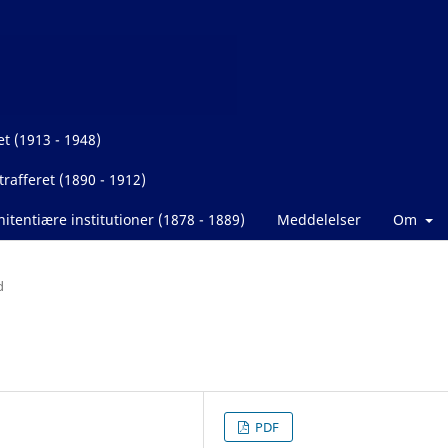
et (1913 - 1948)
rafferet (1890 - 1912)
itentiære institutioner (1878 - 1889)
Meddelelser
Om
d
PDF