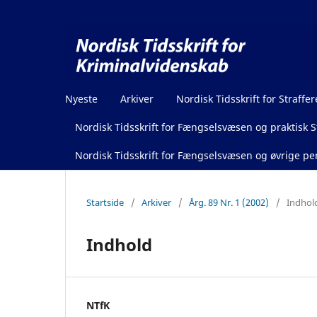
Nyeste
Arkiver
Nordisk Tidsskrift for Straffer
Nordisk Tidsskrift for Fængselsvæsen og praktisk St
Nordisk Tidsskrift for Fængselsvæsen og øvrige pen
Startside
/
Arkiver
/
Årg. 89 Nr. 1 (2002)
/
Indhol
Indhold
NTfK