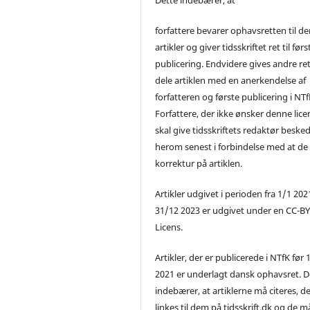
forfattere bevarer ophavsretten til de
artikler og giver tidsskriftet ret til førs
publicering. Endvidere gives andre ret 
dele artiklen med en anerkendelse af
forfatteren og første publicering i NTf
Forfattere, der ikke ønsker denne lice
skal give tidsskriftets redaktør beske
herom senest i forbindelse med at de
korrektur på artiklen.
Artikler udgivet i perioden fra 1/1 2021
31/12 2023 er udgivet under en CC-B
Licens.
Artikler, der er publicerede i NTfK før 
2021 er underlagt dansk ophavsret. D
indebærer, at artiklerne må citeres, d
linkes til dem på tidsskrift.dk og de m