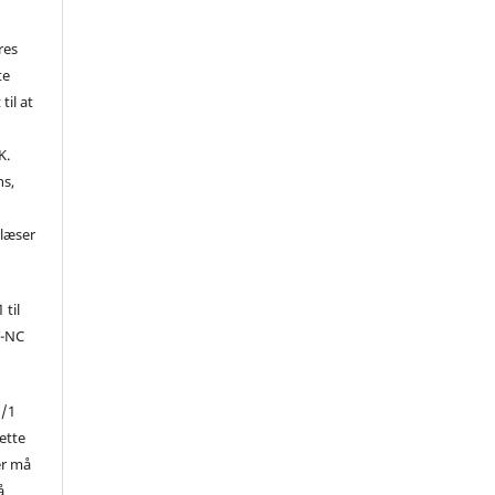
res
te
til at
K.
ns,
d
 læser
 til
Y-NC
1/1
ette
er må
å