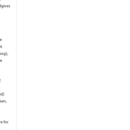
dgives
de
et
 bog),
te
t
ed)
sen,
ve for