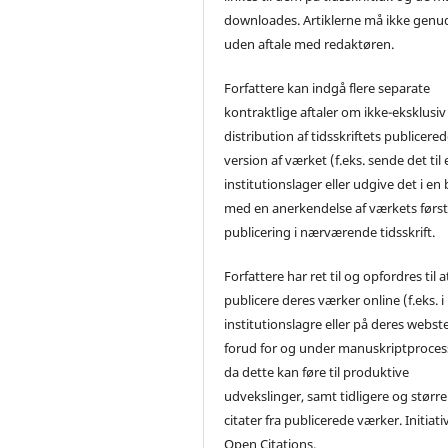
downloades. Artiklerne må ikke genu
uden aftale med redaktøren.
Forfattere kan indgå flere separate
kontraktlige aftaler om ikke-eksklusiv
distribution af tidsskriftets publicere
version af værket (f.eks. sende det til 
institutionslager eller udgive det i en
med en anerkendelse af værkets førs
publicering i nærværende tidsskrift.
Forfattere har ret til og opfordres til a
publicere deres værker online (f.eks. i
institutionslagre eller på deres webst
forud for og under manuskriptproces
da dette kan føre til produktive
udvekslinger, samt tidligere og større
citater fra publicerede værker. Initiati
Open Citations.