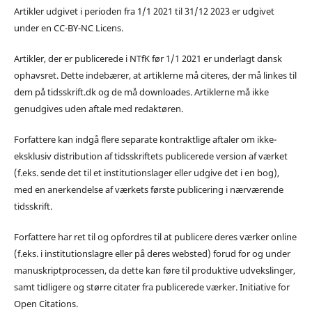
Artikler udgivet i perioden fra 1/1 2021 til 31/12 2023 er udgivet
under en CC-BY-NC Licens.
Artikler, der er publicerede i NTfK før 1/1 2021 er underlagt dansk
ophavsret. Dette indebærer, at artiklerne må citeres, der må linkes til
dem på tidsskrift.dk og de må downloades. Artiklerne må ikke
genudgives uden aftale med redaktøren.
Forfattere kan indgå flere separate kontraktlige aftaler om ikke-
eksklusiv distribution af tidsskriftets publicerede version af værket
(f.eks. sende det til et institutionslager eller udgive det i en bog),
med en anerkendelse af værkets første publicering i nærværende
tidsskrift.
Forfattere har ret til og opfordres til at publicere deres værker online
(f.eks. i institutionslagre eller på deres websted) forud for og under
manuskriptprocessen, da dette kan føre til produktive udvekslinger,
samt tidligere og større citater fra publicerede værker. Initiative for
Open Citations.