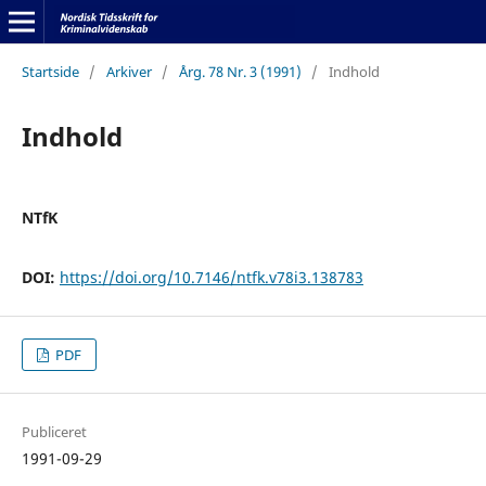
Startside
/
Arkiver
/
Årg. 78 Nr. 3 (1991)
/
Indhold
Indhold
NTfK
DOI:
https://doi.org/10.7146/ntfk.v78i3.138783
PDF
Publiceret
1991-09-29