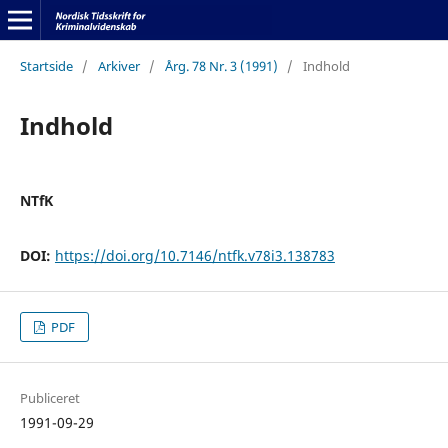
Startside
/
Arkiver
/
Årg. 78 Nr. 3 (1991)
/
Indhold
Indhold
NTfK
DOI:
https://doi.org/10.7146/ntfk.v78i3.138783
PDF
Publiceret
1991-09-29