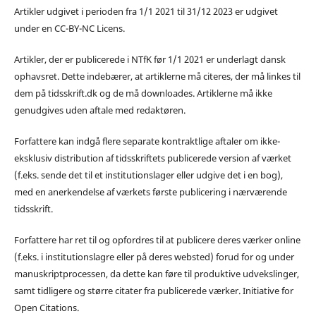
Artikler udgivet i perioden fra 1/1 2021 til 31/12 2023 er udgivet
under en CC-BY-NC Licens.
Artikler, der er publicerede i NTfK før 1/1 2021 er underlagt dansk
ophavsret. Dette indebærer, at artiklerne må citeres, der må linkes til
dem på tidsskrift.dk og de må downloades. Artiklerne må ikke
genudgives uden aftale med redaktøren.
Forfattere kan indgå flere separate kontraktlige aftaler om ikke-
eksklusiv distribution af tidsskriftets publicerede version af værket
(f.eks. sende det til et institutionslager eller udgive det i en bog),
med en anerkendelse af værkets første publicering i nærværende
tidsskrift.
Forfattere har ret til og opfordres til at publicere deres værker online
(f.eks. i institutionslagre eller på deres websted) forud for og under
manuskriptprocessen, da dette kan føre til produktive udvekslinger,
samt tidligere og større citater fra publicerede værker. Initiative for
Open Citations.