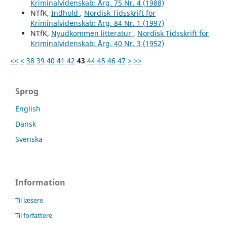
Kriminalvidenskab: Årg. 75 Nr. 4 (1988)
NTfK,
Indhold
,
Nordisk Tidsskrift for
Kriminalvidenskab: Årg. 84 Nr. 1 (1997)
NTfK,
Nyudkommen litteratur
,
Nordisk Tidsskrift for
Kriminalvidenskab: Årg. 40 Nr. 3 (1952)
<<
<
38
39
40
41
42
43
44
45
46
47
>
>>
Sprog
English
Dansk
Svenska
Information
Til læsere
Til forfattere