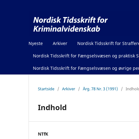
Nyeste
Arkiver
Nordisk Tidsskrift for Straffer
Nordisk Tidsskrift for Fængselsvæsen og praktisk St
Nordisk Tidsskrift for Fængselsvæsen og øvrige pen
Startside
/
Arkiver
/
Årg. 78 Nr. 3 (1991)
/
Indhol
Indhold
NTfK