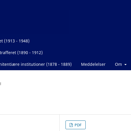
et (1913 - 1948)
rafferet (1890 - 1912)
itentiære institutioner (1878 - 1889)
Meddelelser
Om
d
PDF