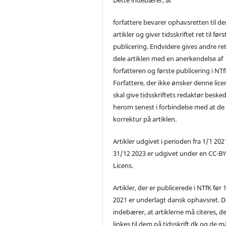
forfattere bevarer ophavsretten til de
artikler og giver tidsskriftet ret til førs
publicering. Endvidere gives andre ret 
dele artiklen med en anerkendelse af
forfatteren og første publicering i NTf
Forfattere, der ikke ønsker denne lice
skal give tidsskriftets redaktør beske
herom senest i forbindelse med at de
korrektur på artiklen.
Artikler udgivet i perioden fra 1/1 2021
31/12 2023 er udgivet under en CC-B
Licens.
Artikler, der er publicerede i NTfK før 
2021 er underlagt dansk ophavsret. D
indebærer, at artiklerne må citeres, d
linkes til dem på tidsskrift.dk og de m