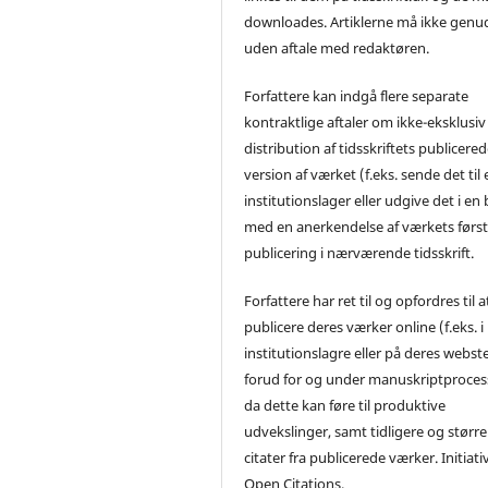
downloades. Artiklerne må ikke genu
uden aftale med redaktøren.
Forfattere kan indgå flere separate
kontraktlige aftaler om ikke-eksklusiv
distribution af tidsskriftets publicere
version af værket (f.eks. sende det til 
institutionslager eller udgive det i en
med en anerkendelse af værkets førs
publicering i nærværende tidsskrift.
Forfattere har ret til og opfordres til a
publicere deres værker online (f.eks. i
institutionslagre eller på deres webst
forud for og under manuskriptproces
da dette kan føre til produktive
udvekslinger, samt tidligere og større
citater fra publicerede værker. Initiati
Open Citations.