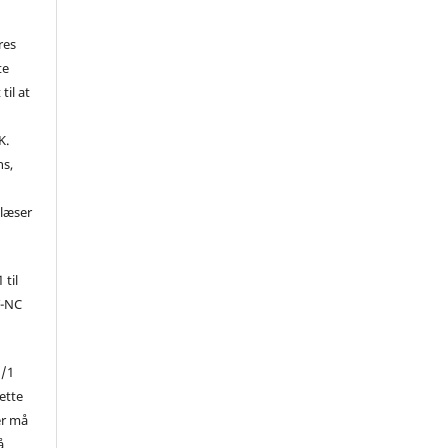
res
te
til at
K.
ns,
d
 læser
 til
Y-NC
1/1
ette
er må
å