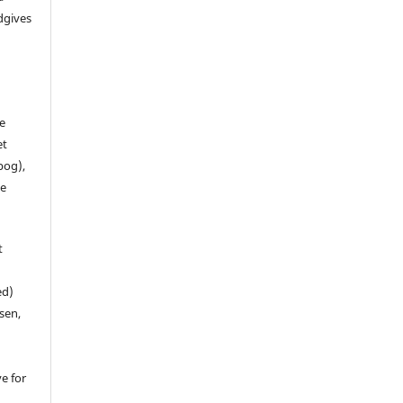
dgives
de
et
 bog),
te
t
ed)
sen,
ve for