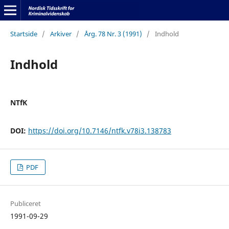
Startside
/
Arkiver
/
Årg. 78 Nr. 3 (1991)
/
Indhold
Indhold
NTfK
DOI:
https://doi.org/10.7146/ntfk.v78i3.138783
PDF
Publiceret
1991-09-29