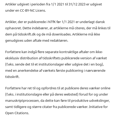
Artikler udgivet i perioden fra 1/1 2021 til 31/12 2023 er udgivet
under en CC-BY-NC Licens.
Artikler, der er publicerede i NTfK før 1/1 2021 er underlagt dansk
ophavsret. Dette indebærer, at artiklerne må citeres, der må linkes til
dem på tidsskrift.dk og de må downloades. Artiklerne må ikke
genudgives uden aftale med redaktøren.
Forfattere kan indgå flere separate kontraktlige aftaler om ikke-
eksklusiv distribution af tidsskriftets publicerede version af værket
(f.eks. sende det til et institutionslager eller udgive det i en bog),
med en anerkendelse af værkets første publicering i nærværende
tidsskrift.
Forfattere har ret til og opfordres til at publicere deres værker online
(f.eks. i institutionslagre eller på deres websted) forud for og under
manuskriptprocessen, da dette kan føre til produktive udvekslinger,
samt tidligere og større citater fra publicerede værker. Initiative for
Open Citations.