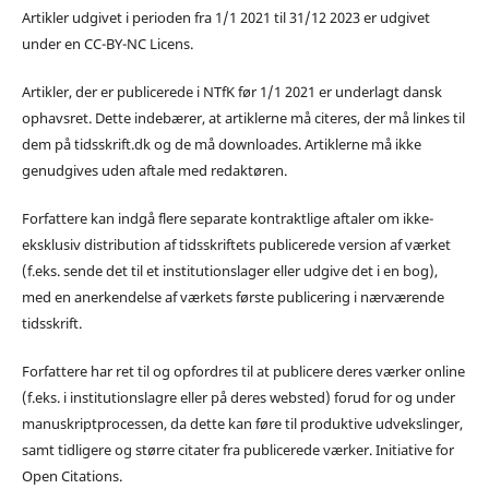
Artikler udgivet i perioden fra 1/1 2021 til 31/12 2023 er udgivet
under en CC-BY-NC Licens.
Artikler, der er publicerede i NTfK før 1/1 2021 er underlagt dansk
ophavsret. Dette indebærer, at artiklerne må citeres, der må linkes til
dem på tidsskrift.dk og de må downloades. Artiklerne må ikke
genudgives uden aftale med redaktøren.
Forfattere kan indgå flere separate kontraktlige aftaler om ikke-
eksklusiv distribution af tidsskriftets publicerede version af værket
(f.eks. sende det til et institutionslager eller udgive det i en bog),
med en anerkendelse af værkets første publicering i nærværende
tidsskrift.
Forfattere har ret til og opfordres til at publicere deres værker online
(f.eks. i institutionslagre eller på deres websted) forud for og under
manuskriptprocessen, da dette kan føre til produktive udvekslinger,
samt tidligere og større citater fra publicerede værker. Initiative for
Open Citations.