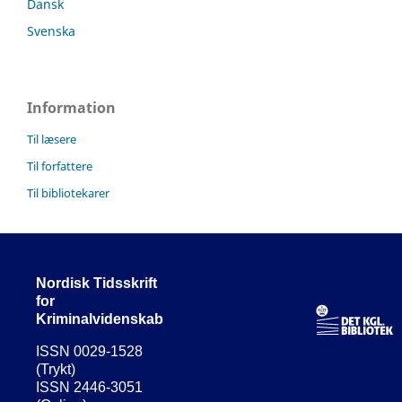
Dansk
Svenska
Information
Til læsere
Til forfattere
Til bibliotekarer
Nordisk Tidsskrift
for
Kriminalvidenskab
ISSN 0029-1528
(Trykt)
ISSN 2446-3051