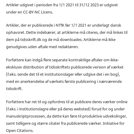
Artikler udgivet i perioden fra 1/1 2021 til 31/12 2023 er udgivet
under en CC-BY-NC Licens.
Artikler, der er publicerede i NTfK før 1/1 2021 er underlagt dansk
ophavsret. Dette indebærer, at artiklerne må citeres, der må linkes til
dem på tidsskrift.dk og de må downloades. Artiklerne må ikke
genudgives uden aftale med redaktøren.
Forfattere kan indgå flere separate kontraktlige aftaler om ikke-
eksklusiv distribution af tidsskriftets publicerede version af værket
(f.eks. sende det til et institutionslager eller udgive det i en bog),
med en anerkendelse af værkets første publicering i nærværende
tidsskrift.
Forfattere har ret til og opfordres til at publicere deres værker online
(f.eks. i institutionslagre eller på deres websted) forud for og under
manuskriptprocessen, da dette kan føre til produktive udvekslinger,
samt tidligere og større citater fra publicerede værker. Initiative for
Open Citations.