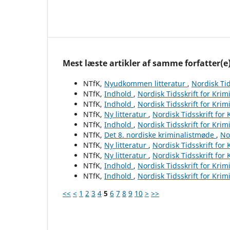
Mest læste artikler af samme forfatter(e
NTfK,
Nyudkommen litteratur
,
Nordisk Tid
NTfK,
Indhold
,
Nordisk Tidsskrift for Krim
NTfK,
Indhold
,
Nordisk Tidsskrift for Krim
NTfK,
Ny litteratur
,
Nordisk Tidsskrift for
NTfK,
Indhold
,
Nordisk Tidsskrift for Krim
NTfK,
Det 8. nordiske kriminalistmøde
,
No
NTfK,
Ny litteratur
,
Nordisk Tidsskrift for
NTfK,
Ny litteratur
,
Nordisk Tidsskrift for
NTfK,
Indhold
,
Nordisk Tidsskrift for Krim
NTfK,
Indhold
,
Nordisk Tidsskrift for Krim
<<
<
1
2
3
4
5
6
7
8
9
10
>
>>