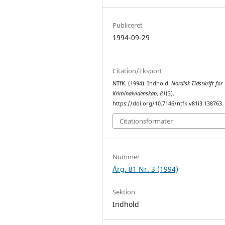
Publiceret
1994-09-29
Citation/Eksport
NTfK. (1994). Indhold.
Nordisk Tidsskrift for
Kriminalvidenskab
,
81
(3).
https://doi.org/10.7146/ntfk.v81i3.138763
Citationsformater
Nummer
Årg. 81 Nr. 3 (1994)
Sektion
Indhold