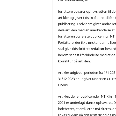
forfattere bevarer ophavsretten til de
artikler og giver tidsskriftet ret til førs
publicering. Endvidere gives andre ret 
dele artiklen med en anerkendelse af
forfatteren og første publicering i NTf
Forfattere, der ikke ønsker denne lice
skal give tidsskriftets redaktør beske
herom senest i forbindelse med at de
korrektur på artiklen.
Artikler udgivet i perioden fra 1/1 2021
31/12 2023 er udgivet under en CC-B
Licens.
Artikler, der er publicerede i NTfK før 
2021 er underlagt dansk ophavsret. D
indebærer, at artiklerne må citeres, d
linkes til dem på tidsskrift.dk og de m