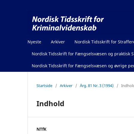
Nyeste
Arkiver
Nordisk Tidsskrift for Straffer
Nordisk Tidsskrift for Fængselsvæsen og praktisk St
Nordisk Tidsskrift for Fængselsvæsen og øvrige pen
Startside
/
Arkiver
/
Årg. 81 Nr. 3 (1994)
/
Indhol
Indhold
NTfK