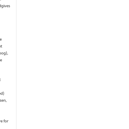
dgives
de
et
 bog),
te
t
ed)
sen,
ve for