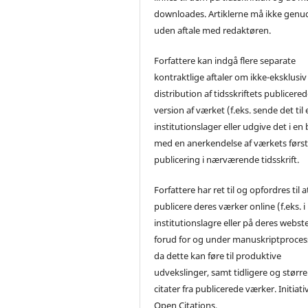
downloades. Artiklerne må ikke genu
uden aftale med redaktøren.
Forfattere kan indgå flere separate
kontraktlige aftaler om ikke-eksklusiv
distribution af tidsskriftets publicere
version af værket (f.eks. sende det til 
institutionslager eller udgive det i en
med en anerkendelse af værkets førs
publicering i nærværende tidsskrift.
Forfattere har ret til og opfordres til a
publicere deres værker online (f.eks. i
institutionslagre eller på deres webst
forud for og under manuskriptproces
da dette kan føre til produktive
udvekslinger, samt tidligere og større
citater fra publicerede værker. Initiati
Open Citations.