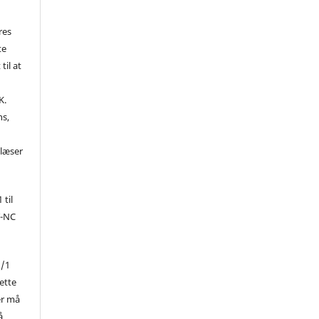
res
te
til at
K.
ns,
d
 læser
 til
Y-NC
1/1
ette
er må
å