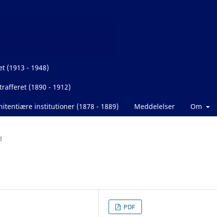
et (1913 - 1948)
rafferet (1890 - 1912)
itentiære institutioner (1878 - 1889)
Meddelelser
Om
d
PDF