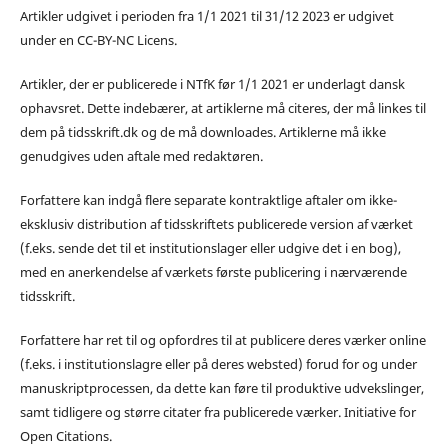
Artikler udgivet i perioden fra 1/1 2021 til 31/12 2023 er udgivet
under en CC-BY-NC Licens.
Artikler, der er publicerede i NTfK før 1/1 2021 er underlagt dansk
ophavsret. Dette indebærer, at artiklerne må citeres, der må linkes til
dem på tidsskrift.dk og de må downloades. Artiklerne må ikke
genudgives uden aftale med redaktøren.
Forfattere kan indgå flere separate kontraktlige aftaler om ikke-
eksklusiv distribution af tidsskriftets publicerede version af værket
(f.eks. sende det til et institutionslager eller udgive det i en bog),
med en anerkendelse af værkets første publicering i nærværende
tidsskrift.
Forfattere har ret til og opfordres til at publicere deres værker online
(f.eks. i institutionslagre eller på deres websted) forud for og under
manuskriptprocessen, da dette kan føre til produktive udvekslinger,
samt tidligere og større citater fra publicerede værker. Initiative for
Open Citations.