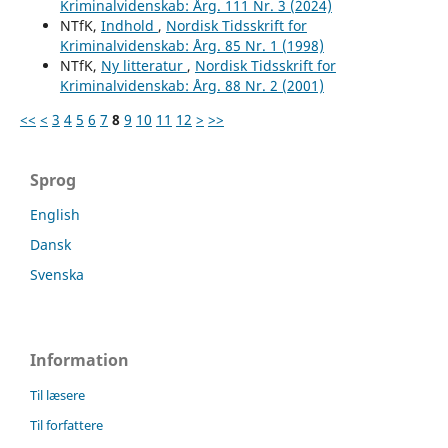
Kriminalvidenskab: Årg. 111 Nr. 3 (2024)
NTfK,
Indhold
,
Nordisk Tidsskrift for
Kriminalvidenskab: Årg. 85 Nr. 1 (1998)
NTfK,
Ny litteratur
,
Nordisk Tidsskrift for
Kriminalvidenskab: Årg. 88 Nr. 2 (2001)
<<
<
3
4
5
6
7
8
9
10
11
12
>
>>
Sprog
English
Dansk
Svenska
Information
Til læsere
Til forfattere