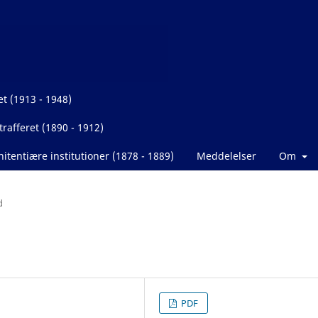
et (1913 - 1948)
rafferet (1890 - 1912)
itentiære institutioner (1878 - 1889)
Meddelelser
Om
d
PDF