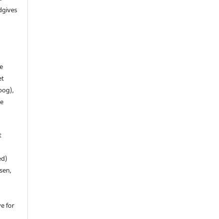
dgives
de
et
 bog),
te
t
ed)
sen,
ve for