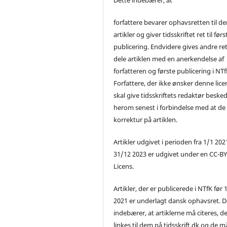
forfattere bevarer ophavsretten til de
artikler og giver tidsskriftet ret til førs
publicering. Endvidere gives andre ret 
dele artiklen med en anerkendelse af
forfatteren og første publicering i NTf
Forfattere, der ikke ønsker denne lice
skal give tidsskriftets redaktør beske
herom senest i forbindelse med at de
korrektur på artiklen.
Artikler udgivet i perioden fra 1/1 2021
31/12 2023 er udgivet under en CC-B
Licens.
Artikler, der er publicerede i NTfK før 
2021 er underlagt dansk ophavsret. D
indebærer, at artiklerne må citeres, d
linkes til dem på tidsskrift.dk og de m