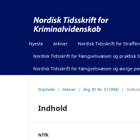
Nyeste
Arkiver
Nordisk Tidsskrift for Straffer
Nordisk Tidsskrift for Fængselsvæsen og praktisk St
Nordisk Tidsskrift for Fængselsvæsen og øvrige pen
Startside
/
Arkiver
/
Årg. 81 Nr. 3 (1994)
/
Indhol
Indhold
NTfK