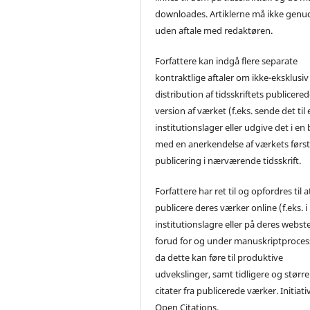
downloades. Artiklerne må ikke genu
uden aftale med redaktøren.
Forfattere kan indgå flere separate
kontraktlige aftaler om ikke-eksklusiv
distribution af tidsskriftets publicere
version af værket (f.eks. sende det til 
institutionslager eller udgive det i en
med en anerkendelse af værkets førs
publicering i nærværende tidsskrift.
Forfattere har ret til og opfordres til a
publicere deres værker online (f.eks. i
institutionslagre eller på deres webst
forud for og under manuskriptproces
da dette kan føre til produktive
udvekslinger, samt tidligere og større
citater fra publicerede værker. Initiati
Open Citations.