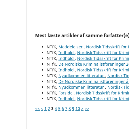
Mest læste artikler af samme forfatter(e
NTfK,
Meddelelser
,
Nordisk Tidsskrift for
NTfK,
Indhold
,
Nordisk Tidsskrift for Krim
NTfK,
Indhold
,
Nordisk Tidsskrift for Krim
NTfK,
De Nordiske Kriminalistforeninger 
NTfK,
Indhold
,
Nordisk Tidsskrift for Krim
NTfK,
Nyudkommen litteratur
,
Nordisk Tid
NTfK,
De Nordiske Kriminalistforeninger 
NTfK,
Nyudkommen litteratur
,
Nordisk Tid
NTfK,
Forside
,
Nordisk Tidsskrift for Krim
NTfK,
Indhold
,
Nordisk Tidsskrift for Krim
<<
<
1
2
3
4
5
6
7
8
9
10
>
>>