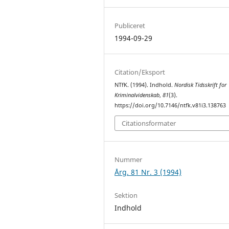
Publiceret
1994-09-29
Citation/Eksport
NTfK. (1994). Indhold.
Nordisk Tidsskrift for
Kriminalvidenskab
,
81
(3).
https://doi.org/10.7146/ntfk.v81i3.138763
Citationsformater
Nummer
Årg. 81 Nr. 3 (1994)
Sektion
Indhold