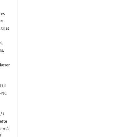
res
te
til at
K.
ns,
d
 læser
 til
Y-NC
1/1
ette
er må
å