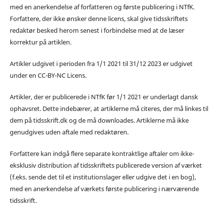
med en anerkendelse af forfatteren og første publicering i NTfK.
Forfattere, der ikke ønsker denne licens, skal give tidsskriftets
redaktør besked herom senest i forbindelse med at de læser
korrektur på artiklen.
Artikler udgivet i perioden fra 1/1 2021 til 31/12 2023 er udgivet
under en CC-BY-NC Licens.
Artikler, der er publicerede i NTfK før 1/1 2021 er underlagt dansk
ophavsret. Dette indebærer, at artiklerne må citeres, der må linkes til
dem på tidsskrift.dk og de må downloades. Artiklerne må ikke
genudgives uden aftale med redaktøren.
Forfattere kan indgå flere separate kontraktlige aftaler om ikke-
eksklusiv distribution af tidsskriftets publicerede version af værket
(f.eks. sende det til et institutionslager eller udgive det i en bog),
med en anerkendelse af værkets første publicering i nærværende
tidsskrift.