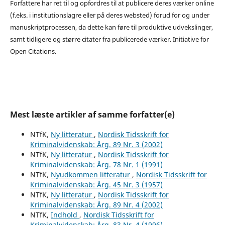
Forfattere har ret til og opfordres til at publicere deres værker online
(f.eks. i institutionslagre eller på deres websted) forud for og under
manuskriptprocessen, da dette kan føre til produktive udvekslinger,
samt tidligere og større citater fra publicerede værker. Initiative for
Open Citations.
Mest læste artikler af samme forfatter(e)
NTfK,
Ny litteratur
,
Nordisk Tidsskrift for
Kriminalvidenskab: Årg. 89 Nr. 3 (2002)
NTfK,
Ny litteratur
,
Nordisk Tidsskrift for
Kriminalvidenskab: Årg. 78 Nr. 1 (1991)
NTfK,
Nyudkommen litteratur
,
Nordisk Tidsskrift for
Kriminalvidenskab: Årg. 45 Nr. 3 (1957)
NTfK,
Ny litteratur
,
Nordisk Tidsskrift for
Kriminalvidenskab: Årg. 89 Nr. 4 (2002)
NTfK,
Indhold
,
Nordisk Tidsskrift for
Kriminalvidenskab: Årg. 83 Nr. 4 (1996)