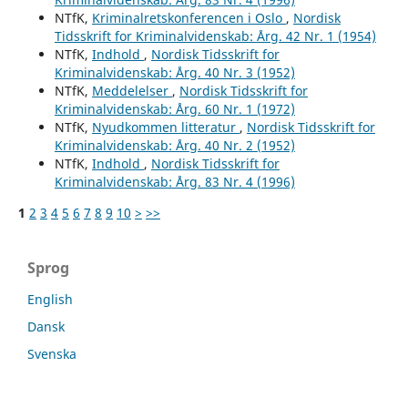
NTfK,
Kriminalretskonferencen i Oslo
,
Nordisk
Tidsskrift for Kriminalvidenskab: Årg. 42 Nr. 1 (1954)
NTfK,
Indhold
,
Nordisk Tidsskrift for
Kriminalvidenskab: Årg. 40 Nr. 3 (1952)
NTfK,
Meddelelser
,
Nordisk Tidsskrift for
Kriminalvidenskab: Årg. 60 Nr. 1 (1972)
NTfK,
Nyudkommen litteratur
,
Nordisk Tidsskrift for
Kriminalvidenskab: Årg. 40 Nr. 2 (1952)
NTfK,
Indhold
,
Nordisk Tidsskrift for
Kriminalvidenskab: Årg. 83 Nr. 4 (1996)
1
2
3
4
5
6
7
8
9
10
>
>>
Sprog
English
Dansk
Svenska