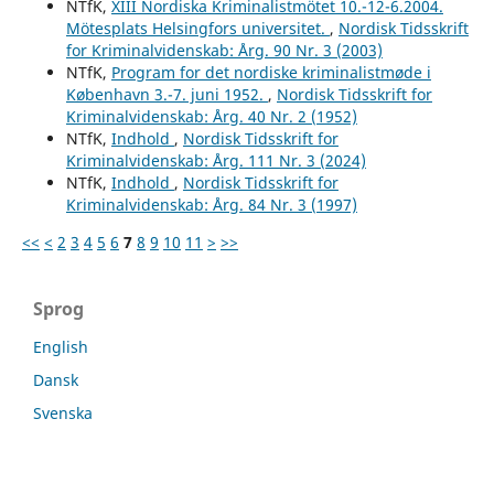
NTfK,
XIII Nordiska Kriminalistmötet 10.-12-6.2004.
Mötesplats Helsingfors universitet.
,
Nordisk Tidsskrift
for Kriminalvidenskab: Årg. 90 Nr. 3 (2003)
NTfK,
Program for det nordiske kriminalistmøde i
København 3.-7. juni 1952.
,
Nordisk Tidsskrift for
Kriminalvidenskab: Årg. 40 Nr. 2 (1952)
NTfK,
Indhold
,
Nordisk Tidsskrift for
Kriminalvidenskab: Årg. 111 Nr. 3 (2024)
NTfK,
Indhold
,
Nordisk Tidsskrift for
Kriminalvidenskab: Årg. 84 Nr. 3 (1997)
<<
<
2
3
4
5
6
7
8
9
10
11
>
>>
Sprog
English
Dansk
Svenska