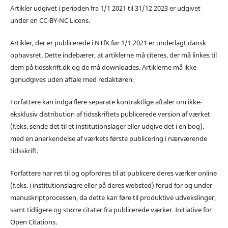
Artikler udgivet i perioden fra 1/1 2021 til 31/12 2023 er udgivet
under en CC-BY-NC Licens.
Artikler, der er publicerede i NTfK før 1/1 2021 er underlagt dansk
ophavsret. Dette indebærer, at artiklerne må citeres, der må linkes til
dem på tidsskrift.dk og de må downloades. Artiklerne må ikke
genudgives uden aftale med redaktøren.
Forfattere kan indgå flere separate kontraktlige aftaler om ikke-
eksklusiv distribution af tidsskriftets publicerede version af værket
(f.eks. sende det til et institutionslager eller udgive det i en bog),
med en anerkendelse af værkets første publicering i nærværende
tidsskrift.
Forfattere har ret til og opfordres til at publicere deres værker online
(f.eks. i institutionslagre eller på deres websted) forud for og under
manuskriptprocessen, da dette kan føre til produktive udvekslinger,
samt tidligere og større citater fra publicerede værker. Initiative for
Open Citations.