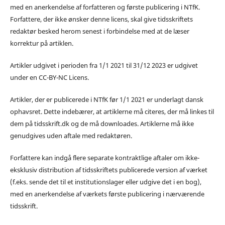
med en anerkendelse af forfatteren og første publicering i NTfK.
Forfattere, der ikke ønsker denne licens, skal give tidsskriftets
redaktør besked herom senest i forbindelse med at de læser
korrektur på artiklen.
Artikler udgivet i perioden fra 1/1 2021 til 31/12 2023 er udgivet
under en CC-BY-NC Licens.
Artikler, der er publicerede i NTfK før 1/1 2021 er underlagt dansk
ophavsret. Dette indebærer, at artiklerne må citeres, der må linkes til
dem på tidsskrift.dk og de må downloades. Artiklerne må ikke
genudgives uden aftale med redaktøren.
Forfattere kan indgå flere separate kontraktlige aftaler om ikke-
eksklusiv distribution af tidsskriftets publicerede version af værket
(f.eks. sende det til et institutionslager eller udgive det i en bog),
med en anerkendelse af værkets første publicering i nærværende
tidsskrift.