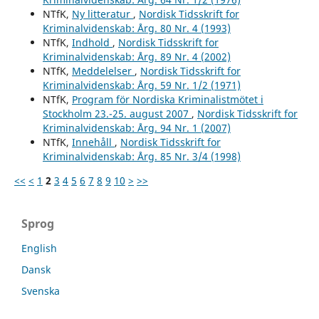
NTfK,
Ny litteratur
,
Nordisk Tidsskrift for
Kriminalvidenskab: Årg. 80 Nr. 4 (1993)
NTfK,
Indhold
,
Nordisk Tidsskrift for
Kriminalvidenskab: Årg. 89 Nr. 4 (2002)
NTfK,
Meddelelser
,
Nordisk Tidsskrift for
Kriminalvidenskab: Årg. 59 Nr. 1/2 (1971)
NTfK,
Program för Nordiska Kriminalistmötet i
Stockholm 23.-25. august 2007
,
Nordisk Tidsskrift for
Kriminalvidenskab: Årg. 94 Nr. 1 (2007)
NTfK,
Innehåll
,
Nordisk Tidsskrift for
Kriminalvidenskab: Årg. 85 Nr. 3/4 (1998)
<<
<
1
2
3
4
5
6
7
8
9
10
>
>>
Sprog
English
Dansk
Svenska