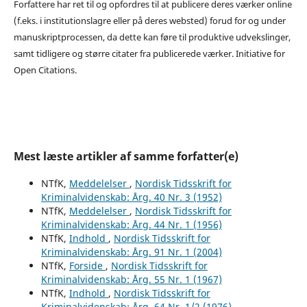
Forfattere har ret til og opfordres til at publicere deres værker online
(f.eks. i institutionslagre eller på deres websted) forud for og under
manuskriptprocessen, da dette kan føre til produktive udvekslinger,
samt tidligere og større citater fra publicerede værker. Initiative for
Open Citations.
Mest læste artikler af samme forfatter(e)
NTfK,
Meddelelser
,
Nordisk Tidsskrift for
Kriminalvidenskab: Årg. 40 Nr. 3 (1952)
NTfK,
Meddelelser
,
Nordisk Tidsskrift for
Kriminalvidenskab: Årg. 44 Nr. 1 (1956)
NTfK,
Indhold
,
Nordisk Tidsskrift for
Kriminalvidenskab: Årg. 91 Nr. 1 (2004)
NTfK,
Forside
,
Nordisk Tidsskrift for
Kriminalvidenskab: Årg. 55 Nr. 1 (1967)
NTfK,
Indhold
,
Nordisk Tidsskrift for
Kriminalvidenskab: Årg. 64 Nr. 1/2 (1976)