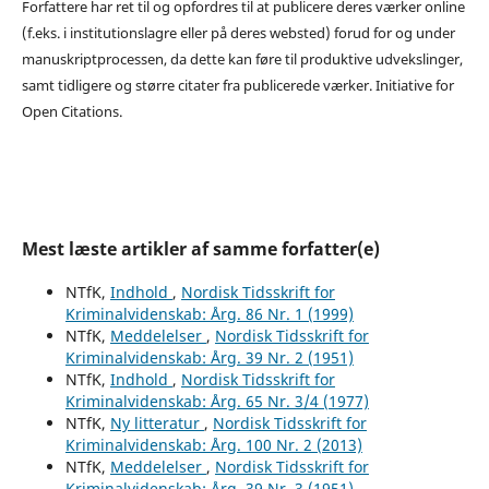
Forfattere har ret til og opfordres til at publicere deres værker online
(f.eks. i institutionslagre eller på deres websted) forud for og under
manuskriptprocessen, da dette kan føre til produktive udvekslinger,
samt tidligere og større citater fra publicerede værker. Initiative for
Open Citations.
Mest læste artikler af samme forfatter(e)
NTfK,
Indhold
,
Nordisk Tidsskrift for
Kriminalvidenskab: Årg. 86 Nr. 1 (1999)
NTfK,
Meddelelser
,
Nordisk Tidsskrift for
Kriminalvidenskab: Årg. 39 Nr. 2 (1951)
NTfK,
Indhold
,
Nordisk Tidsskrift for
Kriminalvidenskab: Årg. 65 Nr. 3/4 (1977)
NTfK,
Ny litteratur
,
Nordisk Tidsskrift for
Kriminalvidenskab: Årg. 100 Nr. 2 (2013)
NTfK,
Meddelelser
,
Nordisk Tidsskrift for
Kriminalvidenskab: Årg. 39 Nr. 3 (1951)