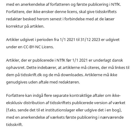
med en anerkendelse af forfatteren og første publicering i NTfK.
Forfattere, der ikke ønsker denne licens, skal give tidsskriftets
redaktør besked herom senest i forbindelse med at de læser
korrektur på artiklen.
Artikler udgivet i perioden fra 1/1 2021 til 31/12 2023 er udgivet
under en CC-BY-NC Licens.
Artikler, der er publicerede i NTfK før 1/1 2021 er underlagt dansk
ophavsret. Dette indebærer, at artiklerne må citeres, der må linkes til
dem på tidsskrift.dk og de må downloades. Artiklerne må ikke
genudgives uden aftale med redaktøren.
Forfattere kan indgå flere separate kontraktlige aftaler om ikke-
eksklusiv distribution af tidsskriftets publicerede version af værket
(f.eks. sende det til et institutionslager eller udgive det i en bog),
med en anerkendelse af værkets første publicering i nærværende
tidsskrift.