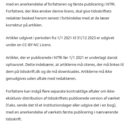
med en anerkendelse af forfatteren og første publicering i NTfK.
Forfattere, der ikke ønsker denne licens, skal give tidsskriftets
redaktør besked herom senest i forbindelse med at de læser
korrektur på artiklen.
Artikler udgivet i perioden fra 1/1 2021 til 31/12 2023 er udgivet
under en CC-BY-NC Licens.
Artikler, der er publicerede i NTfK før 1/1 2021 er underlagt dansk
ophavsret. Dette indebærer, at artiklerne må citeres, der må linkes til
dem på tidsskrift.dk og de må downloades. Artiklerne må ikke
genudgives uden aftale med redaktøren.
Forfattere kan indgå flere separate kontraktlige aftaler om ikke-
eksklusiv distribution af tidsskriftets publicerede version af værket
(f.eks. sende det til et institutionslager eller udgive det i en bog),
med en anerkendelse af værkets første publicering i nærværende
tidsskrift.