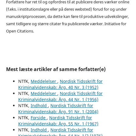
Forfattere har ret til og opfordres til at publicere deres værker online
(f.eks. i institutionslagre eller på deres websted) forud for og under
manuskriptprocessen, da dette kan føre til produktive udvekslinger,
samt tidligere og større citater fra publicerede værker. Initiative for
Open Citations.
Mest læste artikler af samme forfatter(e)
NTfK,
Meddelelser
,
Nordisk Tidsskrift for
Kriminalvidenskab: Årg. 40 Nr. 3 (1952)
NTfK,
Meddelelser
,
Nordisk Tidsskrift for
Kriminalvidenskab: Årg. 44 Nr. 1 (1956)
NTfK,
Indhold
,
Nordisk Tidsskrift for
Kriminalvidenskab: Årg. 91 Nr. 1 (2004)
NTfK,
Forside
,
Nordisk Tidsskrift for
Kriminalvidenskab: Årg. 55 Nr. 1 (1967)
NTfK,
Indhold
,
Nordisk Tidsskrift for
Kriminalvidenskab: Årg. 64 Nr. 1/2 (1976)