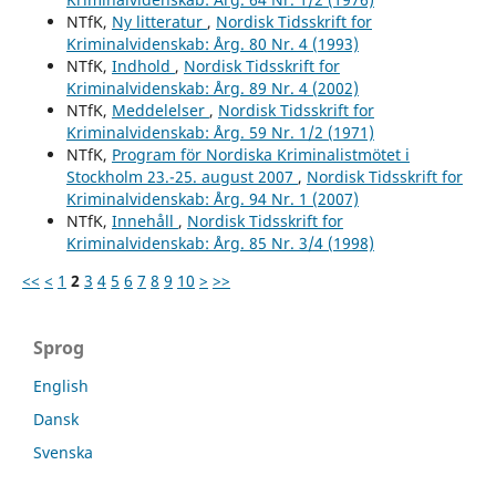
NTfK,
Ny litteratur
,
Nordisk Tidsskrift for
Kriminalvidenskab: Årg. 80 Nr. 4 (1993)
NTfK,
Indhold
,
Nordisk Tidsskrift for
Kriminalvidenskab: Årg. 89 Nr. 4 (2002)
NTfK,
Meddelelser
,
Nordisk Tidsskrift for
Kriminalvidenskab: Årg. 59 Nr. 1/2 (1971)
NTfK,
Program för Nordiska Kriminalistmötet i
Stockholm 23.-25. august 2007
,
Nordisk Tidsskrift for
Kriminalvidenskab: Årg. 94 Nr. 1 (2007)
NTfK,
Innehåll
,
Nordisk Tidsskrift for
Kriminalvidenskab: Årg. 85 Nr. 3/4 (1998)
<<
<
1
2
3
4
5
6
7
8
9
10
>
>>
Sprog
English
Dansk
Svenska