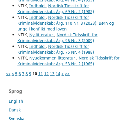
NTfK,
Indhold
,
Nordisk Tidsskrift for
Kriminalvidenskab: Årg. 69 Nr. 2 (1982)
NTfK,
Indhold
,
Nordisk Tidsskrift for
Kriminalvidenskab: Årg. 110 Nr. 3 (2023): Børn og
unge i konflikt med loven
NTfK,
Ny litteratur
,
Nordisk Tidsskrift for
Kriminalvidenskab: Årg. 96 Nr. 3 (2009)
NTfK,
Indhold
,
Nordisk Tidsskrift for
Kriminalvidenskab: Årg. 75 Nr. 4 (1988)
NTfK,
Nyudkommen litteratur
,
Nordisk Tidsskrift for
Kriminalvidenskab: Årg. 53 Nr. 2 (1965)
<<
<
5
6
7
8
9
10
11
12
13
14
>
>>
Sprog
English
Dansk
Svenska