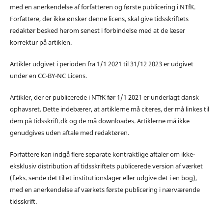
med en anerkendelse af forfatteren og første publicering i NTfK.
Forfattere, der ikke ønsker denne licens, skal give tidsskriftets
redaktør besked herom senest i forbindelse med at de læser
korrektur på artiklen.
Artikler udgivet i perioden fra 1/1 2021 til 31/12 2023 er udgivet
under en CC-BY-NC Licens.
Artikler, der er publicerede i NTfK før 1/1 2021 er underlagt dansk
ophavsret. Dette indebærer, at artiklerne må citeres, der må linkes til
dem på tidsskrift.dk og de må downloades. Artiklerne må ikke
genudgives uden aftale med redaktøren.
Forfattere kan indgå flere separate kontraktlige aftaler om ikke-
eksklusiv distribution af tidsskriftets publicerede version af værket
(f.eks. sende det til et institutionslager eller udgive det i en bog),
med en anerkendelse af værkets første publicering i nærværende
tidsskrift.