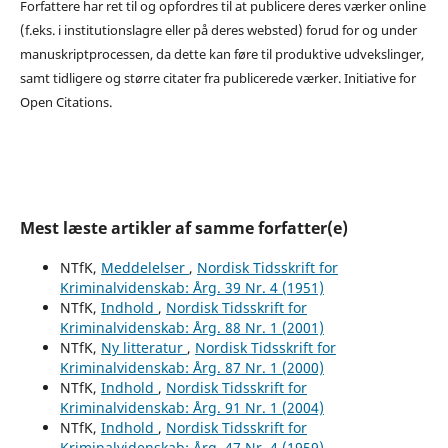
Forfattere har ret til og opfordres til at publicere deres værker online
(f.eks. i institutionslagre eller på deres websted) forud for og under
manuskriptprocessen, da dette kan føre til produktive udvekslinger,
samt tidligere og større citater fra publicerede værker. Initiative for
Open Citations.
Mest læste artikler af samme forfatter(e)
NTfK,
Meddelelser
,
Nordisk Tidsskrift for
Kriminalvidenskab: Årg. 39 Nr. 4 (1951)
NTfK,
Indhold
,
Nordisk Tidsskrift for
Kriminalvidenskab: Årg. 88 Nr. 1 (2001)
NTfK,
Ny litteratur
,
Nordisk Tidsskrift for
Kriminalvidenskab: Årg. 87 Nr. 1 (2000)
NTfK,
Indhold
,
Nordisk Tidsskrift for
Kriminalvidenskab: Årg. 91 Nr. 1 (2004)
NTfK,
Indhold
,
Nordisk Tidsskrift for
Kriminalvidenskab: Årg. 47 Nr. 4 (1959)