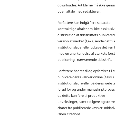
downloades. Artiklerne må ikke genu
uden aftale med redaktøren.
Forfattere kan indgå flere separate
kontraktlige aftaler om ikke-eksklusiv
distribution af tidsskriftets publicere
version af værket (f.eks. sende det til 
institutionslager eller udgive det i en
med en anerkendelse af værkets førs
publicering i nærværende tidsskrift.
Forfattere har ret til og opfordres til a
publicere deres værker online (f.eks. i
institutionslagre eller på deres webst
forud for og under manuskriptproces
da dette kan føre til produktive
udvekslinger, samt tidligere og større
citater fra publicerede værker. Initiati
Open Citations.