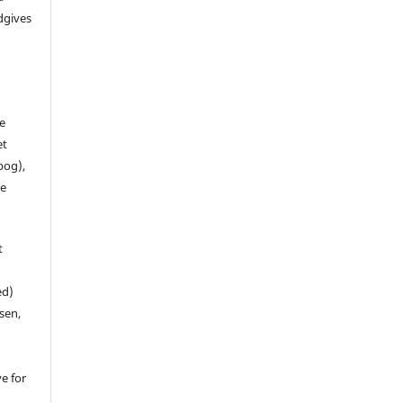
dgives
de
et
 bog),
te
t
ed)
sen,
ve for