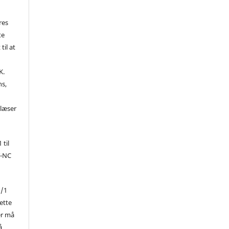
res
te
til at
K.
ns,
d
 læser
 til
Y-NC
1/1
ette
er må
å