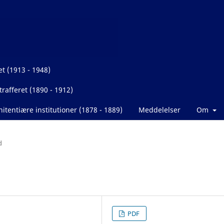
et (1913 - 1948)
rafferet (1890 - 1912)
itentiære institutioner (1878 - 1889)
Meddelelser
Om
d
PDF