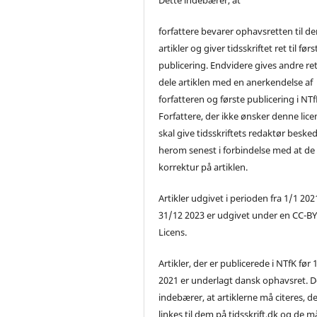
forfattere bevarer ophavsretten til de
artikler og giver tidsskriftet ret til førs
publicering. Endvidere gives andre ret 
dele artiklen med en anerkendelse af
forfatteren og første publicering i NTf
Forfattere, der ikke ønsker denne lice
skal give tidsskriftets redaktør beske
herom senest i forbindelse med at de
korrektur på artiklen.
Artikler udgivet i perioden fra 1/1 2021
31/12 2023 er udgivet under en CC-B
Licens.
Artikler, der er publicerede i NTfK før 
2021 er underlagt dansk ophavsret. D
indebærer, at artiklerne må citeres, d
linkes til dem på tidsskrift.dk og de m