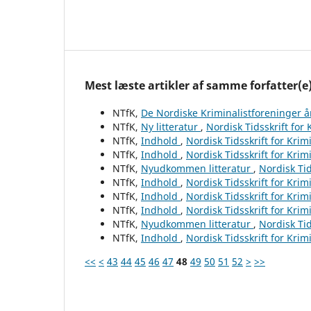
Mest læste artikler af samme forfatter(e
NTfK,
De Nordiske Kriminalistforeninger 
NTfK,
Ny litteratur
,
Nordisk Tidsskrift for
NTfK,
Indhold
,
Nordisk Tidsskrift for Krim
NTfK,
Indhold
,
Nordisk Tidsskrift for Krim
NTfK,
Nyudkommen litteratur
,
Nordisk Tid
NTfK,
Indhold
,
Nordisk Tidsskrift for Krim
NTfK,
Indhold
,
Nordisk Tidsskrift for Krim
NTfK,
Indhold
,
Nordisk Tidsskrift for Krim
NTfK,
Nyudkommen litteratur
,
Nordisk Tid
NTfK,
Indhold
,
Nordisk Tidsskrift for Krim
<<
<
43
44
45
46
47
48
49
50
51
52
>
>>