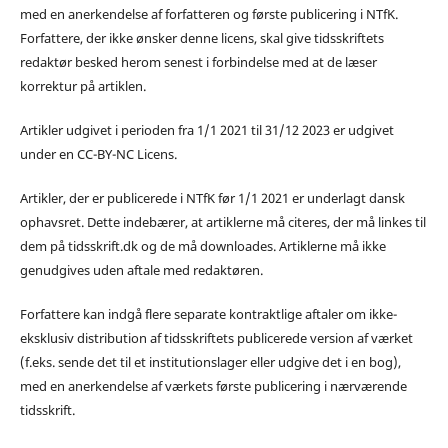
med en anerkendelse af forfatteren og første publicering i NTfK.
Forfattere, der ikke ønsker denne licens, skal give tidsskriftets
redaktør besked herom senest i forbindelse med at de læser
korrektur på artiklen.
Artikler udgivet i perioden fra 1/1 2021 til 31/12 2023 er udgivet
under en CC-BY-NC Licens.
Artikler, der er publicerede i NTfK før 1/1 2021 er underlagt dansk
ophavsret. Dette indebærer, at artiklerne må citeres, der må linkes til
dem på tidsskrift.dk og de må downloades. Artiklerne må ikke
genudgives uden aftale med redaktøren.
Forfattere kan indgå flere separate kontraktlige aftaler om ikke-
eksklusiv distribution af tidsskriftets publicerede version af værket
(f.eks. sende det til et institutionslager eller udgive det i en bog),
med en anerkendelse af værkets første publicering i nærværende
tidsskrift.