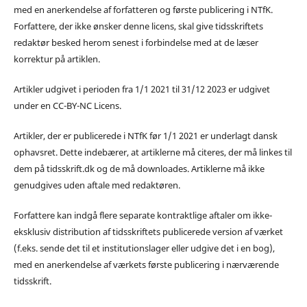
med en anerkendelse af forfatteren og første publicering i NTfK.
Forfattere, der ikke ønsker denne licens, skal give tidsskriftets
redaktør besked herom senest i forbindelse med at de læser
korrektur på artiklen.
Artikler udgivet i perioden fra 1/1 2021 til 31/12 2023 er udgivet
under en CC-BY-NC Licens.
Artikler, der er publicerede i NTfK før 1/1 2021 er underlagt dansk
ophavsret. Dette indebærer, at artiklerne må citeres, der må linkes til
dem på tidsskrift.dk og de må downloades. Artiklerne må ikke
genudgives uden aftale med redaktøren.
Forfattere kan indgå flere separate kontraktlige aftaler om ikke-
eksklusiv distribution af tidsskriftets publicerede version af værket
(f.eks. sende det til et institutionslager eller udgive det i en bog),
med en anerkendelse af værkets første publicering i nærværende
tidsskrift.