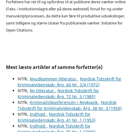
Forfattere har ret til og opfordres til at publicere deres værker online
(f.eks. i institutionslagre eller på deres websted) forud for og under
manuskriptprocessen, da dette kan føre til produktive udvekslinger,
samt tidligere og større citater fra publicerede værker. Initiative for
Open Citations.
Mest læste artikler af samme forfatter(e)
NTfK,
Nyudkommen litteratur
,
Nordisk Tidsskrift for
Kriminalvidenskab: Årg. 60 Nr. 3/4 (1972)
NTfK,
Ny litteratur
,
Nordisk Tidsskrift for
Kriminalvidenskab: Årg. 72 Nr. 5 (1985)
NTfK,
Kriminalistkonferencen i Reykjavik
,
Nordisk
Tidsskrift for Kriminalvidenskab: Årg. 38 Nr. 3 (1950)
NTfK,
Indhold
,
Nordisk Tidsskrift for
Kriminalvidenskab: Årg. 41 Nr. 1 (1953)
NTfK,
Indhold
,
Nordisk Tidsskrift for
Kriminalvidenskab: Årg. 96 Nr. 1 (2009)