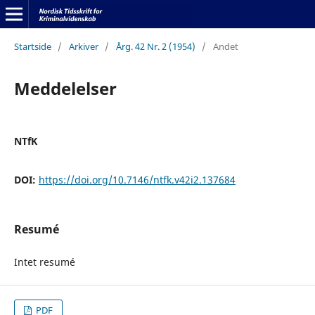
Startside
/
Arkiver
/
Årg. 42 Nr. 2 (1954)
/
Andet
Meddelelser
NTfK
DOI:
https://doi.org/10.7146/ntfk.v42i2.137684
Resumé
Intet resumé
PDF