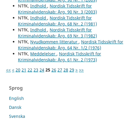
NTfK,
Indhold
,
Nordisk Tidsskrift for
Kriminalvidenskab: Årg. 90 Nr. 3 (2003)
NTfK,
Indhold
,
Nordisk Tidsskrift for
Kriminalvidenskab: Årg. 68 Nr. 2 (1981)
NTfK,
Indhold
,
Nordisk Tidsskrift for
Kriminalvidenskab: Årg. 69 Nr. 3 (1982)
NTfK,
Nyudkommen litteratur
,
Nordisk Tidsskrift for
Kriminalvidenskab: Årg. 64 Nr. 1/2 (1976)
NTfK,
Meddelelser
,
Nordisk Tidsskrift for
Kriminalvidenskab: Årg. 61 Nr. 2 (1973)
<<
<
20
21
22
23
24
25
26
27
28
29
>
>>
Sprog
English
Dansk
Svenska