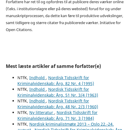
Forfattere har ret til og opfordres til at publicere deres værker online
(f.eks. i institutionslagre eller på deres websted) forud for og under
manuskriptprocessen, da dette kan føre til produktive udvekslinger,
samt tidligere og større citater fra publicerede værker. Initiative for
Open Citations.
Mest læste artikler af samme forfatter(e)
NTfK,
Indhold
,
Nordisk Tidsskrift for
Kriminalvidenskab: Årg. 82 Nr. 4 (1995)
NTfK,
Indhold
,
Nordisk Tidsskrift for
Kriminalvidenskab: Årg. 51 Nr. 3/4 (1963)
NTfK,
Indhold
,
Nordisk Tidsskrift for
Kriminalvidenskab: Årg. 48 Nr. 2/3 (1960)
NTfK,
Ny litteratur
,
Nordisk Tidsskrift for
Kriminalvidenskab: Årg. 71 Nr. 3 (1984)
NTfK,
Nordisk kriminalistmøte 2013 – Oslo 22.-24.
august
,
Nordisk Tidsskrift for Kriminalvidenskab: Årg.