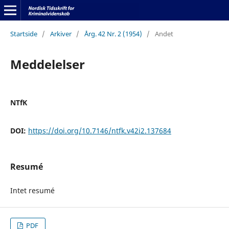
Startside
/
Arkiver
/
Årg. 42 Nr. 2 (1954)
/
Andet
Meddelelser
NTfK
DOI:
https://doi.org/10.7146/ntfk.v42i2.137684
Resumé
Intet resumé
PDF