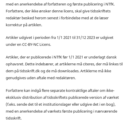
med en anerkendelse af forfatteren og første publicering i NTfK.
Forfattere, der ikke ønsker denne licens, skal give tidsskriftets
redaktør besked herom senest i forbindelse med at de læser
korrektur på artiklen.
Artikler udgivet i perioden fra 1/1 2021 til 31/12 2023 er udgivet
under en CC-BY-NC Licens.
Artikler, der er publicerede i NTfK før 1/1 2021 er underlagt dansk
ophavsret. Dette indebærer, at artiklerne må citeres, der må linkes til
dem på tidsskrift.dk og de må downloades. Artiklerne må ikke
genudgives uden aftale med redaktøren.
Forfattere kan indgå flere separate kontraktlige aftaler om ikke-
eksklusiv distribution af tidsskriftets publicerede version af værket
(f.eks. sende det til et institutionslager eller udgive det i en bog),
med en anerkendelse af værkets første publicering i nærværende
tidsskrift.