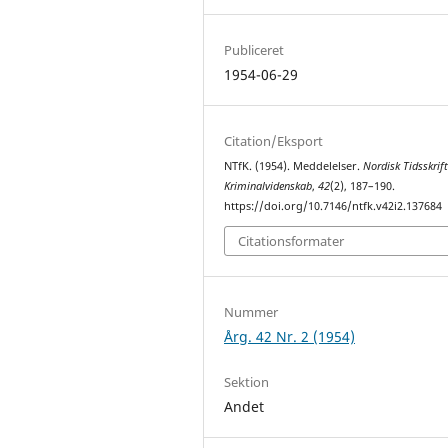
Publiceret
1954-06-29
Citation/Eksport
NTfK. (1954). Meddelelser.
Nordisk Tidsskrift
Kriminalvidenskab
,
42
(2), 187–190.
https://doi.org/10.7146/ntfk.v42i2.137684
Citationsformater
Nummer
Årg. 42 Nr. 2 (1954)
Sektion
Andet