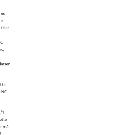
res
te
til at
K.
ns,
d
 læser
 til
Y-NC
1/1
ette
er må
å