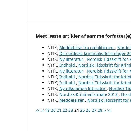
Mest læste artikler af samme forfatter(e
NTfK,
Meddelelse fra redaktionen
,
Nordisk
NTfK,
De nordiske kriminalistforeninger 
NTfK,
Ny litteratur
,
Nordisk Tidsskrift for
NTfK,
Indhold
,
Nordisk Tidsskrift for Krim
NTfK,
Ny litteratur
,
Nordisk Tidsskrift for
NTfK,
Indhold
,
Nordisk Tidsskrift for Krim
NTfK,
Indhold
,
Nordisk Tidsskrift for Krim
NTfK,
Nyudkommen litteratur
,
Nordisk Tid
NTfK,
Nordisk Kriminalistmøte 2013
,
Nordi
NTfK,
Meddelelser
,
Nordisk Tidsskrift for
<<
<
19
20
21
22
23
24
25
26
27
28
>
>>