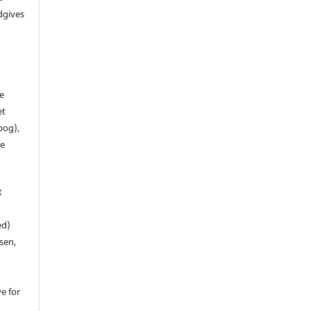
dgives
de
et
 bog),
te
t
ed)
sen,
ve for