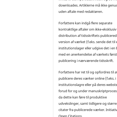
downloades. Artiklerne må ikke genu
uden aftale med redaktøren.
Forfattere kan indgå flere separate
kontraktlige aftaler om ikke-eksklusiv
distribution af tidsskriftets publicere
version af værket (f.eks. sende det til 
institutionslager eller udgive det i en
med en anerkendelse af værkets førs
publicering i nærværende tidsskrift.
Forfattere har ret til og opfordres til a
publicere deres værker online (f.eks. i
institutionslagre eller på deres webst
forud for og under manuskriptproces
da dette kan føre til produktive
udvekslinger, samt tidligere og større
citater fra publicerede værker. Initiati
Open Citations.