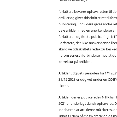
forfattere bevarer ophavsretten til de
artikler og giver tidsskriftet ret til førs
publicering. Endvidere gives andre ret 
dele artiklen med en anerkendelse af
forfatteren og første publicering i NTf
Forfattere, der ikke ønsker denne lice
skal give tidsskriftets redaktør beske
herom senest i forbindelse med at de
korrektur på artiklen.
Artikler udgivet i perioden fra 1/1 2021
31/12 2023 er udgivet under en CC-B
Licens.
Artikler, der er publicerede i NTfK før 
2021 er underlagt dansk ophavsret. D
indebærer, at artiklerne må citeres, d
linkes til dem på tidsskrift.dk og de m