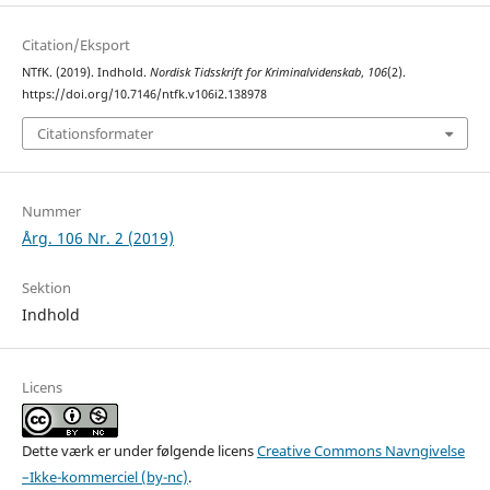
Citation/Eksport
NTfK. (2019). Indhold.
Nordisk Tidsskrift for Kriminalvidenskab
,
106
(2).
https://doi.org/10.7146/ntfk.v106i2.138978
Citationsformater
Nummer
Årg. 106 Nr. 2 (2019)
Sektion
Indhold
Licens
Dette værk er under følgende licens
Creative Commons Navngivelse
–Ikke-kommerciel (by-nc)
.