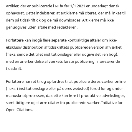
Artikler, der er publicerede i NTfK før 1/1 2021 er underlagt dansk
ophavsret. Dette indebærer, at artiklerne må citeres, der må linkes til
dem på tidsskrift.dk og de må downloades. Artiklerne må ikke
genudgives uden aftale med redaktøren.
Forfattere kan indgå flere separate kontraktlige aftaler om ikke-
eksklusiv distribution af tidsskriftets publicerede version af værket
(f.eks. sende det til et institutionslager eller udgive det i en bog),
med en anerkendelse af værkets første publicering i nærværende
tidsskrift.
Forfattere har ret til og opfordres til at publicere deres værker online
(f.eks. i institutionslagre eller på deres websted) forud for og under
manuskriptprocessen, da dette kan føre til produktive udvekslinger,
samt tidligere og større citater fra publicerede værker. Initiative for
Open Citations.