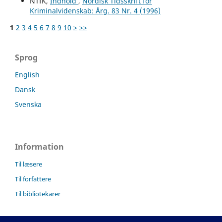
NTfK,
Indhold
,
Nordisk Tidsskrift for
Kriminalvidenskab: Årg. 83 Nr. 4 (1996)
1
2
3
4
5
6
7
8
9
10
>
>>
Sprog
English
Dansk
Svenska
Information
Til læsere
Til forfattere
Til bibliotekarer