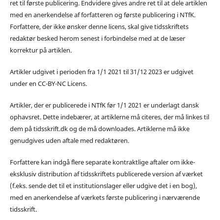
ret til første publicering. Endvidere gives andre ret til at dele artiklen
med en anerkendelse af forfatteren og første publicering i NTfK.
Forfattere, der ikke ønsker denne licens, skal give tidsskriftets
redaktør besked herom senest i forbindelse med at de læser
korrektur på artiklen.
Artikler udgivet i perioden fra 1/1 2021 til 31/12 2023 er udgivet
under en CC-BY-NC Licens.
Artikler, der er publicerede i NTfK før 1/1 2021 er underlagt dansk
ophavsret. Dette indebærer, at artiklerne må citeres, der må linkes til
dem på tidsskrift.dk og de må downloades. Artiklerne må ikke
genudgives uden aftale med redaktøren.
Forfattere kan indgå flere separate kontraktlige aftaler om ikke-
eksklusiv distribution af tidsskriftets publicerede version af værket
(f.eks. sende det til et institutionslager eller udgive det i en bog),
med en anerkendelse af værkets første publicering i nærværende
tidsskrift.