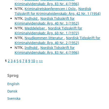
Kriminalvidenskab: Årg. 83 Nr. 4 (1996)
NTfK,
Kriminalretskonferencen i Oslo
,
Nordisk
Tidsskrift for Kriminalvidenskab: Årg. 42 Nr. 1 (1954)
NTfK,
Indhold
,
Nordisk Tidsskrift for
Kriminalvidenskab: Årg. 40 Nr. 3 (1952)
NTfK,
Meddelelser
,
Nordisk Tidsskrift for
Kriminalvidenskab: Årg. 60 Nr. 1 (1972)
NTfK,
Nyudkommen litteratur
,
Nordisk Tidsskrift for
Kriminalvidenskab: Årg. 40 Nr. 2 (1952)
NTfK,
Indhold
,
Nordisk Tidsskrift for
Kriminalvidenskab: Årg. 83 Nr. 4 (1996)
1
2
3
4
5
6
7
8
9
10
>
>>
Sprog
English
Dansk
Svenska