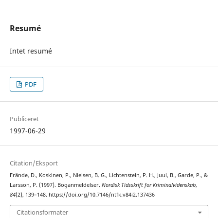
Resumé
Intet resumé
PDF
Publiceret
1997-06-29
Citation/Eksport
Frände, D., Koskinen, P., Nielsen, B. G., Lichtenstein, P. H., Juul, B., Garde, P., &
Larsson, P. (1997). Boganmeldelser.
Nordisk Tidsskrift for Kriminalvidenskab
,
84
(2), 139–148. https://doi.org/10.7146/ntfk.v84i2.137436
Citationsformater