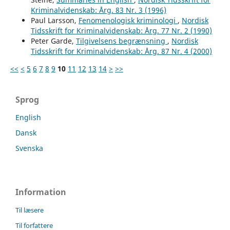
Kriminalvidenskab: Årg. 83 Nr. 3 (1996)
Paul Larsson,
Fenomenologisk kriminologi
,
Nordisk
Tidsskrift for Kriminalvidenskab: Årg. 77 Nr. 2 (1990)
Peter Garde,
Tilgivelsens begrænsning
,
Nordisk
Tidsskrift for Kriminalvidenskab: Årg. 87 Nr. 4 (2000)
<<
<
5
6
7
8
9
10
11
12
13
14
>
>>
Sprog
English
Dansk
Svenska
Information
Til læsere
Til forfattere