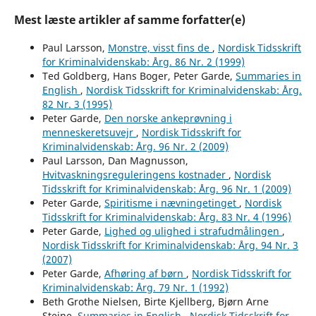
Mest læste artikler af samme forfatter(e)
Paul Larsson,
Monstre, visst fins de
,
Nordisk Tidsskrift
for Kriminalvidenskab: Årg. 86 Nr. 2 (1999)
Ted Goldberg, Hans Boger, Peter Garde,
Summaries in
English
,
Nordisk Tidsskrift for Kriminalvidenskab: Årg.
82 Nr. 3 (1995)
Peter Garde,
Den norske ankeprøvning i
menneskeretsuvejr
,
Nordisk Tidsskrift for
Kriminalvidenskab: Årg. 96 Nr. 2 (2009)
Paul Larsson, Dan Magnusson,
Hvitvaskningsreguleringens kostnader
,
Nordisk
Tidsskrift for Kriminalvidenskab: Årg. 96 Nr. 1 (2009)
Peter Garde,
Spiritisme i nævningetinget
,
Nordisk
Tidsskrift for Kriminalvidenskab: Årg. 83 Nr. 4 (1996)
Peter Garde,
Lighed og ulighed i strafudmålingen
,
Nordisk Tidsskrift for Kriminalvidenskab: Årg. 94 Nr. 3
(2007)
Peter Garde,
Afhøring af børn
,
Nordisk Tidsskrift for
Kriminalvidenskab: Årg. 79 Nr. 1 (1992)
Beth Grothe Nielsen, Birte Kjellberg, Bjørn Arne
Steine,
Summaries in English
,
Nordisk Tidsskrift for