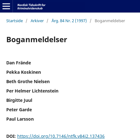
Startside
/
Arkiver
/
Årg. 84 Nr. 2 (1997)
/
Boganmeldelser
Boganmeldelser
Dan Frände
Pekka Koskinen
Beth Grothe Nielsen
Per Helmer Lichtenstein
Birgitte Juul
Peter Garde
Paul Larsson
DOI:
https://doi.org/10.7146/ntfk.v84i2.137436