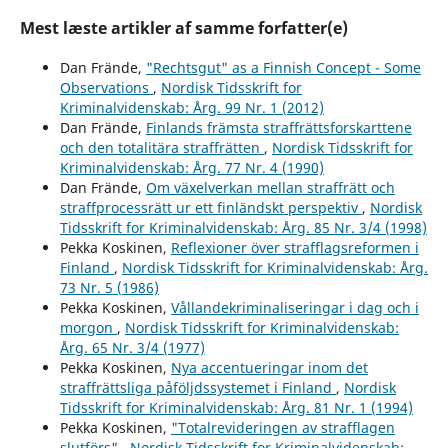
Mest læste artikler af samme forfatter(e)
Dan Frände,
"Rechtsgut" as a Finnish Concept - Some
Observations
,
Nordisk Tidsskrift for
Kriminalvidenskab: Årg. 99 Nr. 1 (2012)
Dan Frände,
Finlands främsta straffrättsforskarttene
och den totalitära straffrätten
,
Nordisk Tidsskrift for
Kriminalvidenskab: Årg. 77 Nr. 4 (1990)
Dan Frände,
Om växelverkan mellan straffrätt och
straffprocessrätt ur ett finländskt perspektiv
,
Nordisk
Tidsskrift for Kriminalvidenskab: Årg. 85 Nr. 3/4 (1998)
Pekka Koskinen,
Reflexioner över strafflagsreformen i
Finland
,
Nordisk Tidsskrift for Kriminalvidenskab: Årg.
73 Nr. 5 (1986)
Pekka Koskinen,
Vållandekriminaliseringar i dag och i
morgon
,
Nordisk Tidsskrift for Kriminalvidenskab:
Årg. 65 Nr. 3/4 (1977)
Pekka Koskinen,
Nya accentueringar inom det
straffrättsliga påföljdssystemet i Finland
,
Nordisk
Tidsskrift for Kriminalvidenskab: Årg. 81 Nr. 1 (1994)
Pekka Koskinen,
"Totalrevideringen av strafflagen
slutförs"
,
Nordisk Tidsskrift for Kriminalvidenskab: