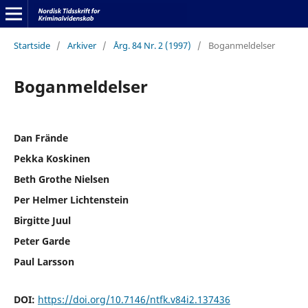
Startside
/
Arkiver
/
Årg. 84 Nr. 2 (1997)
/
Boganmeldelser
Boganmeldelser
Dan Frände
Pekka Koskinen
Beth Grothe Nielsen
Per Helmer Lichtenstein
Birgitte Juul
Peter Garde
Paul Larsson
DOI:
https://doi.org/10.7146/ntfk.v84i2.137436