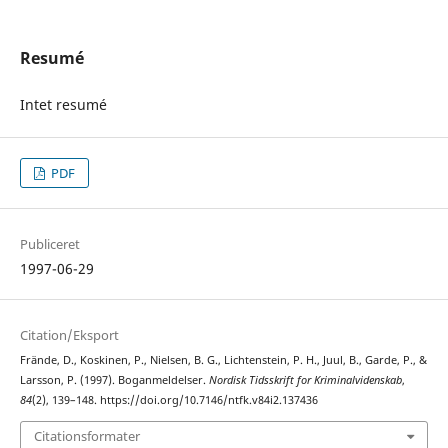
Resumé
Intet resumé
PDF
Publiceret
1997-06-29
Citation/Eksport
Frände, D., Koskinen, P., Nielsen, B. G., Lichtenstein, P. H., Juul, B., Garde, P., &
Larsson, P. (1997). Boganmeldelser.
Nordisk Tidsskrift for Kriminalvidenskab
,
84
(2), 139–148. https://doi.org/10.7146/ntfk.v84i2.137436
Citationsformater