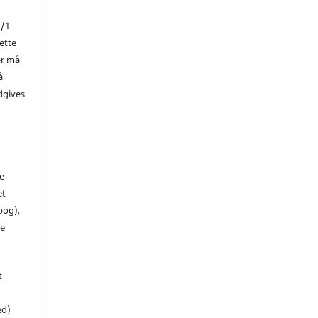
1/1
ette
er må
å
dgives
de
et
 bog),
te
t
ed)