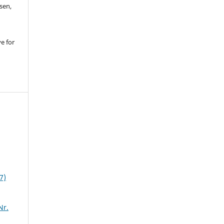
sen,
ve for
7)
Nr.