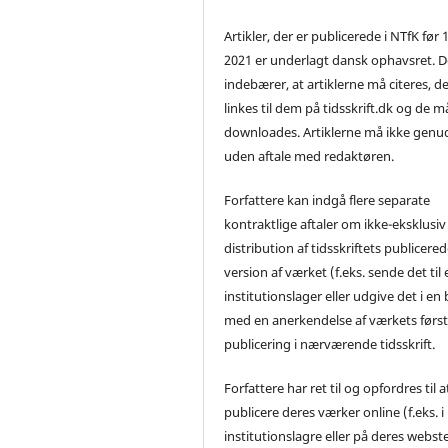
Artikler, der er publicerede i NTfK før 
2021 er underlagt dansk ophavsret. D
indebærer, at artiklerne må citeres, d
linkes til dem på tidsskrift.dk og de m
downloades. Artiklerne må ikke genu
uden aftale med redaktøren.
Forfattere kan indgå flere separate
kontraktlige aftaler om ikke-eksklusiv
distribution af tidsskriftets publicere
version af værket (f.eks. sende det til 
institutionslager eller udgive det i en
med en anerkendelse af værkets førs
publicering i nærværende tidsskrift.
Forfattere har ret til og opfordres til a
publicere deres værker online (f.eks. i
institutionslagre eller på deres webst