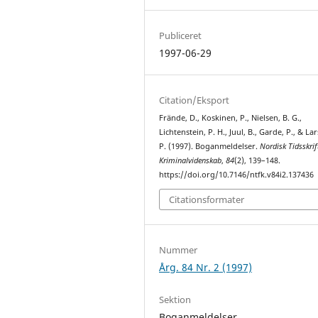
Publiceret
1997-06-29
Citation/Eksport
Frände, D., Koskinen, P., Nielsen, B. G.,
Lichtenstein, P. H., Juul, B., Garde, P., & La
P. (1997). Boganmeldelser.
Nordisk Tidsskrif
Kriminalvidenskab
,
84
(2), 139–148.
https://doi.org/10.7146/ntfk.v84i2.137436
Citationsformater
Nummer
Årg. 84 Nr. 2 (1997)
Sektion
Boganmeldelser