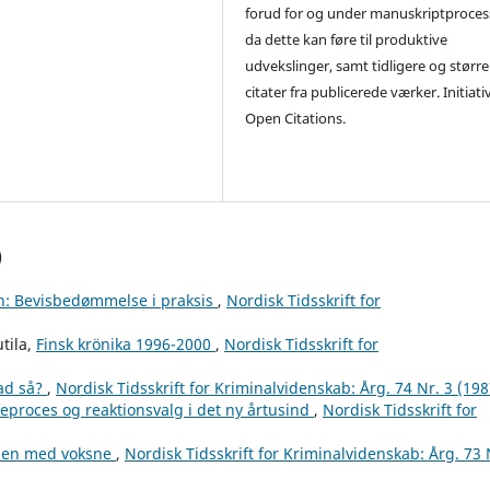
forud for og under manuskriptproces
da dette kan føre til produktive
udvekslinger, samt tidligere og større
citater fra publicerede værker. Initiati
Open Citations.
)
th: Bevisbedømmelse i praksis
,
Nordisk Tidsskrift for
tila,
Finsk krönika 1996-2000
,
Nordisk Tidsskrift for
vad så?
,
Nordisk Tidsskrift for Kriminalvidenskab: Årg. 74 Nr. 3 (198
ffeproces og reaktionsvalg i det ny årtusind
,
Nordisk Tidsskrift for
men med voksne
,
Nordisk Tidsskrift for Kriminalvidenskab: Årg. 73 