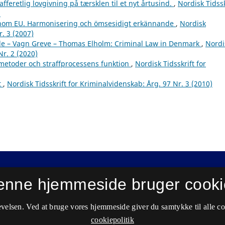
afferetlig lovgivning på tærsklen til et nyt årtusind.
,
Nordisk Tidssk
)
g inom EU. Harmonisering och ömsesidigt erkännande
,
Nordisk
r. 3 (2007)
rde – Vagn Greve – Thomas Elholm: Criminal Law in Denmark
,
Nordi
Nr. 2 (2020)
etoder och straffprocessens funktion
,
Nordisk Tidsskrift for
t
,
Nordisk Tidsskrift for Kriminalvidenskab: Årg. 97 Nr. 3 (2010)
enne hjemmeside bruger cooki
velsen. Ved at bruge vores hjemmeside giver du samtykke til alle c
cookiepolitik