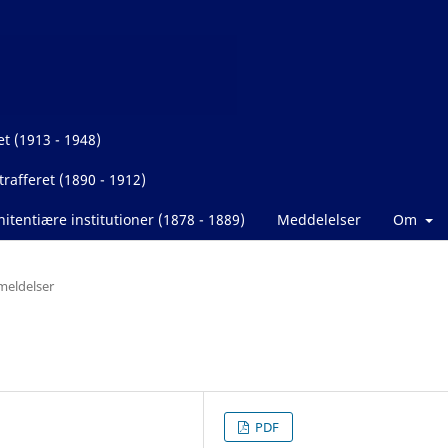
et (1913 - 1948)
rafferet (1890 - 1912)
itentiære institutioner (1878 - 1889)
Meddelelser
Om
eldelser
PDF