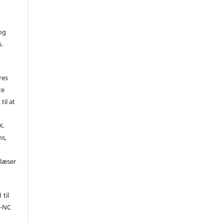
 og
s.
res
te
til at
K.
ns,
d
 læser
 til
Y-NC