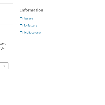
Information
Til læsere
Til forfattere
Til bibliotekarer
rsson,
t for