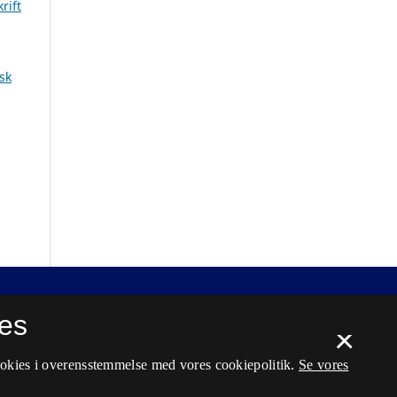
rift
sk
es
×
ookies i overensstemmelse med vores cookiepolitik.
Se vores