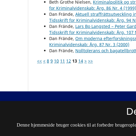
Beth Grothe Nielsen,
Kriminalpolitik og str
for Kriminalvidenskab: Årg. 86 Nr. 4 (1999
Dan Frände,
Aktuell straffrättsutvecklin
Tidsskrift for Kriminalvidenskab: Årg. 94 N
Dan Frände,
Lars Bo Langsted – Peter Ga
Tidsskrift for Kriminalvidenskab: Årg. 107 
Dan Frände,
Om moderna efterforskningsm
Kriminalvidenskab: Årg. 87 Nr. 3 (2000)
Dan Frände,
Nolltolerans och bagatellbrot
<<
<
8
9
10
11
12
13
14
>
>>
Nordisk Tidsskrift for Kriminalvidenskab
D
ISSN 0029-1528 (Trykt)
Denne hjemmeside bruger cookies til at forbedre brugerople
ISSN 2446-3051 (Online)