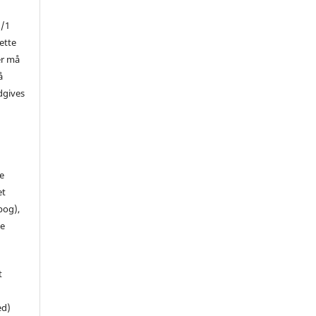
1/1
ette
er må
å
dgives
de
et
 bog),
te
t
ed)