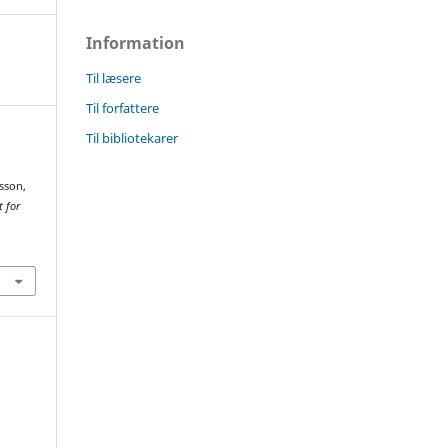
Information
Til læsere
Til forfattere
Til bibliotekarer
rsson,
t for