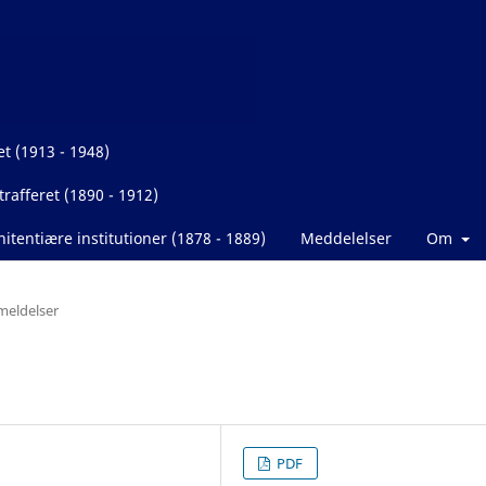
et (1913 - 1948)
rafferet (1890 - 1912)
itentiære institutioner (1878 - 1889)
Meddelelser
Om
eldelser
PDF