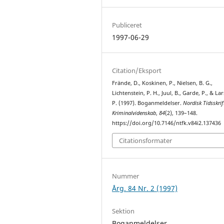
Publiceret
1997-06-29
Citation/Eksport
Frände, D., Koskinen, P., Nielsen, B. G.,
Lichtenstein, P. H., Juul, B., Garde, P., & La
P. (1997). Boganmeldelser.
Nordisk Tidsskrif
Kriminalvidenskab
,
84
(2), 139–148.
https://doi.org/10.7146/ntfk.v84i2.137436
Citationsformater
Nummer
Årg. 84 Nr. 2 (1997)
Sektion
Boganmeldelser