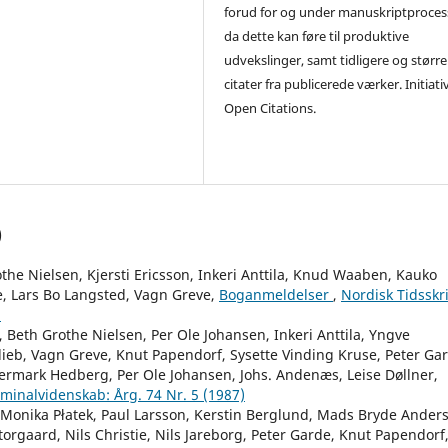
forud for og under manuskriptproces
da dette kan føre til produktive
udvekslinger, samt tidligere og større
citater fra publicerede værker. Initiati
Open Citations.
)
he Nielsen, Kjersti Ericsson, Inkeri Anttila, Knud Waaben, Kauko
, Lars Bo Langsted, Vagn Greve,
Boganmeldelser
,
Nordisk Tidsskri
)
 Beth Grothe Nielsen, Per Ole Johansen, Inkeri Anttila, Yngve
ieb, Vagn Greve, Knut Papendorf, Sysette Vinding Kruse, Peter Ga
ermark Hedberg, Per Ole Johansen, Johs. Andenæs, Leise Døllner,
riminalvidenskab: Årg. 74 Nr. 5 (1987)
, Monika Płatek, Paul Larsson, Kerstin Berglund, Mads Bryde Ander
orgaard, Nils Christie, Nils Jareborg, Peter Garde, Knut Papendorf