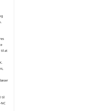
 og
s.
res
te
til at
K.
ns,
d
 læser
 til
Y-NC