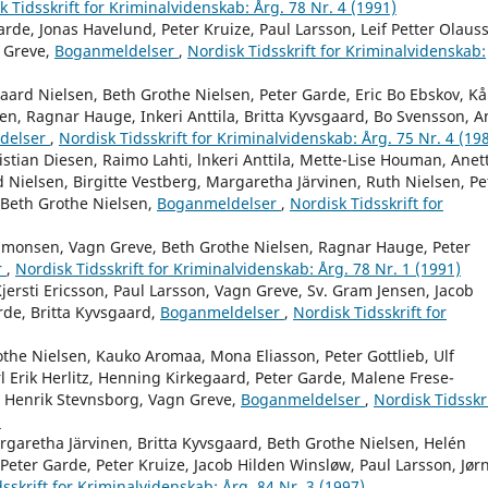
k Tidsskrift for Kriminalvidenskab: Årg. 78 Nr. 4 (1991)
arde, Jonas Havelund, Peter Kruize, Paul Larsson, Leif Petter Olaus
n Greve,
Boganmeldelser
,
Nordisk Tidsskrift for Kriminalvidenskab:
aard Nielsen, Beth Grothe Nielsen, Peter Garde, Eric Bo Ebskov, Kå
en, Ragnar Hauge, Inkeri Anttila, Britta Kyvsgaard, Bo Svensson, A
delser
,
Nordisk Tidsskrift for Kriminalvidenskab: Årg. 75 Nr. 4 (19
stian Diesen, Raimo Lahti, lnkeri Anttila, Mette-Lise Houman, Anet
 Nielsen, Birgitte Vestberg, Margaretha Järvinen, Ruth Nielsen, Pe
 Beth Grothe Nielsen,
Boganmeldelser
,
Nordisk Tidsskrift for
Simonsen, Vagn Greve, Beth Grothe Nielsen, Ragnar Hauge, Peter
r
,
Nordisk Tidsskrift for Kriminalvidenskab: Årg. 78 Nr. 1 (1991)
ersti Ericsson, Paul Larsson, Vagn Greve, Sv. Gram Jensen, Jacob
rde, Britta Kyvsgaard,
Boganmeldelser
,
Nordisk Tidsskrift for
othe Nielsen, Kauko Aromaa, Mona Eliasson, Peter Gottlieb, Ulf
l Erik Herlitz, Henning Kirkegaard, Peter Garde, Malene Frese-
, Henrik Stevnsborg, Vagn Greve,
Boganmeldelser
,
Nordisk Tidsskri
)
rgaretha Järvinen, Britta Kyvsgaard, Beth Grothe Nielsen, Helén
eter Garde, Peter Kruize, Jacob Hilden Winsløw, Paul Larsson, Jør
sskrift for Kriminalvidenskab: Årg. 84 Nr. 3 (1997)