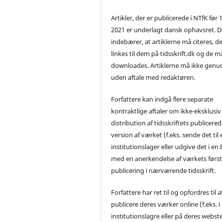
Artikler, der er publicerede i NTfK før 
2021 er underlagt dansk ophavsret. D
indebærer, at artiklerne må citeres, d
linkes til dem på tidsskrift.dk og de m
downloades. Artiklerne må ikke genu
uden aftale med redaktøren.
Forfattere kan indgå flere separate
kontraktlige aftaler om ikke-eksklusiv
distribution af tidsskriftets publicere
version af værket (f.eks. sende det til 
institutionslager eller udgive det i en
med en anerkendelse af værkets førs
publicering i nærværende tidsskrift.
Forfattere har ret til og opfordres til a
publicere deres værker online (f.eks. i
institutionslagre eller på deres webst