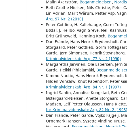
Malin Åkerström,
Boganmeldelser
,
Nordis
Beth Grothe Nielsen, Nils Christie, Peter G
Lin Adrian, Marit Wårum, Petter Asp, Vag
Årg. 97 Nr. 2 (2010)
Peter Gottlieb, H. Kallehauge, Gorm Tofteg
Bødal, J. Heilbo, Vagn Greve, Nell Rasmuss
Britt Grünewald, Henning Koch,
Boganmel
Dan Frände, Hans Henrik Brydensholt, Chri
Storgaard, Peter Gottlieb, Gorm Toftegaard
Garde, Jørn Simonsen, Henrik Stevnsborg,
Kriminalvidenskab: Årg. 77 Nr. 2 (1990)
Margaretha Järvinen, Ole Espersen, Jørn 
Garde, Heikki Pihlajamäki,
Boganmeldelse
Kimmo Nuotio, Hans Henrik Brydensholt, Kj
Hilden Winsløw, Knut Papendorf, Peter Ga
Kriminalvidenskab: Årg. 84 Nr. 1 (1997)
Ingrid Sahlin, Annalise Kongstad, Beth Gr
Østergaard-Nielsen, Anette Storgaard, Car
Madsen, Leif Petter Olaussen, Hans Klette
for Kriminalvidenskab: Årg. 82 Nr. 2 (1995
Dan Frände, Peter Garde, Vojko Fajgelj, Ma
Örnemark Hansen, Sysette Vinding Kruse, P
Vestergaard,
Boganmeldelser
,
Nordisk Tid