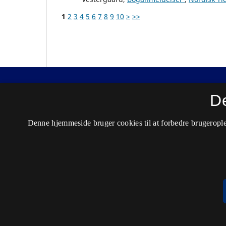
1
2
3
4
5
6
7
8
9
10
>
>>
Nordisk Tidsskrift for Kriminalvidenskab
D
ISSN 0029-1528 (Trykt)
Denne hjemmeside bruger cookies til at forbedre brugerople
ISSN 2446-3051 (Online)
Tilgængelighedserklæring