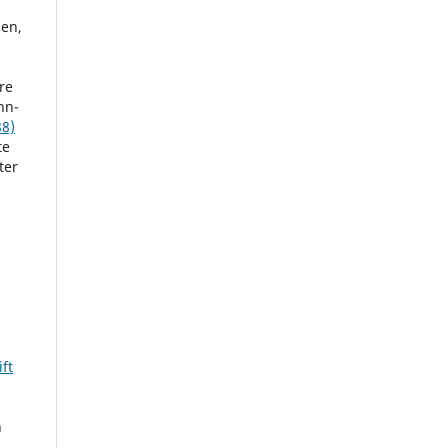
sen,
re
nn-
88)
te
ter
ft
n