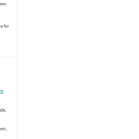
sen,
ve for
ft
rde,
sen,
,