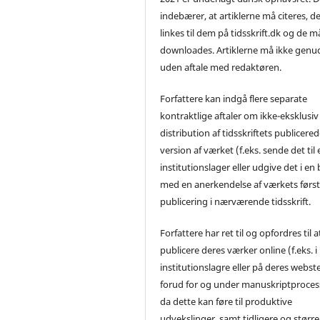
indebærer, at artiklerne må citeres, d
linkes til dem på tidsskrift.dk og de m
downloades. Artiklerne må ikke genu
uden aftale med redaktøren.
Forfattere kan indgå flere separate
kontraktlige aftaler om ikke-eksklusiv
distribution af tidsskriftets publicere
version af værket (f.eks. sende det til 
institutionslager eller udgive det i en
med en anerkendelse af værkets førs
publicering i nærværende tidsskrift.
Forfattere har ret til og opfordres til a
publicere deres værker online (f.eks. i
institutionslagre eller på deres webst
forud for og under manuskriptproces
da dette kan føre til produktive
udvekslinger, samt tidligere og større