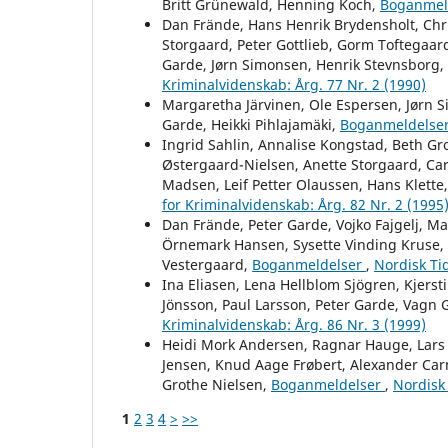
Britt Grünewald, Henning Koch,
Boganmel
Dan Frände, Hans Henrik Brydensholt, Chri
Storgaard, Peter Gottlieb, Gorm Toftegaard
Garde, Jørn Simonsen, Henrik Stevnsborg,
Kriminalvidenskab: Årg. 77 Nr. 2 (1990)
Margaretha Järvinen, Ole Espersen, Jørn 
Garde, Heikki Pihlajamäki,
Boganmeldelse
Ingrid Sahlin, Annalise Kongstad, Beth Gr
Østergaard-Nielsen, Anette Storgaard, Car
Madsen, Leif Petter Olaussen, Hans Klette
for Kriminalvidenskab: Årg. 82 Nr. 2 (1995
Dan Frände, Peter Garde, Vojko Fajgelj, Ma
Örnemark Hansen, Sysette Vinding Kruse, P
Vestergaard,
Boganmeldelser
,
Nordisk Tid
Ina Eliasen, Lena Hellblom Sjögren, Kjerst
Jönsson, Paul Larsson, Peter Garde, Vagn 
Kriminalvidenskab: Årg. 86 Nr. 3 (1999)
Heidi Mork Andersen, Ragnar Hauge, Lars 
Jensen, Knud Aage Frøbert, Alexander Ca
Grothe Nielsen,
Boganmeldelser
,
Nordisk 
1
2
3
4
>
>>