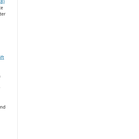
88)
te
ter
ft
n
r
and