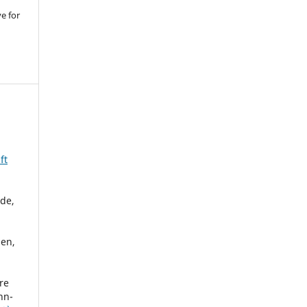
ve for
ft
rde,
sen,
re
nn-