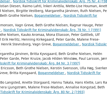
delser
,
Nordisk Tidsskrift for Kriminalvidenskab: Årg. 75 Nr. 4 (19
stian Diesen, Raimo Lahti, lnkeri Anttila, Mette-Lise Houman, Anet
 Nielsen, Birgitte Vestberg, Margaretha Järvinen, Ruth Nielsen, Pe
 Beth Grothe Nielsen,
Boganmeldelser
,
Nordisk Tidsskrift for
Simonsen, Vagn Greve, Beth Grothe Nielsen, Ragnar Hauge, Peter
r
,
Nordisk Tidsskrift for Kriminalvidenskab: Årg. 78 Nr. 1 (1991)
othe Nielsen, Kauko Aromaa, Mona Eliasson, Peter Gottlieb, Ulf
l Erik Herlitz, Henning Kirkegaard, Peter Garde, Malene Frese-
, Henrik Stevnsborg, Vagn Greve,
Boganmeldelser
,
Nordisk Tidsskri
)
rgaretha Järvinen, Britta Kyvsgaard, Beth Grothe Nielsen, Helén
eter Garde, Peter Kruize, Jacob Hilden Winsløw, Paul Larsson, Jør
sskrift for Kriminalvidenskab: Årg. 84 Nr. 3 (1997)
i Ericsson, Beth Grothe Nielsen, Kerstin Svensson, Ulla Høg, Sverke
Greve, Britta Kyvsgaard,
Boganmeldelser
,
Nordisk Tidsskrift for
Bo Langsted, Anette Storgaard, Hannu Takala, Hans Klette, Lars R
rnera Ljungstrøm, Malene Frese-Madsen, Annalise Kongstad, Beth
Tidsskrift for Kriminalvidenskab: Årg. 80 Nr. 2 (1993)