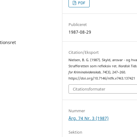
PDF
Publiceret
1987-08-29
ktionsret
Citation/Eksport
Nielsen, B. G. (1987). Skyld, ansvar - og hv
Strafferetten som refleksiv ret.
Nordisk Tids
for Kriminalvidenskab
,
74
(3), 247–260.
https://doi.org/10.7146/ntfk.v74i3.137421
Citationsformater
Nummer
Årg. 74 Nr. 3 (1987)
Sektion