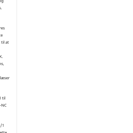
 og
s.
res
te
til at
K.
ns,
d
 læser
 til
Y-NC
1/1
ette