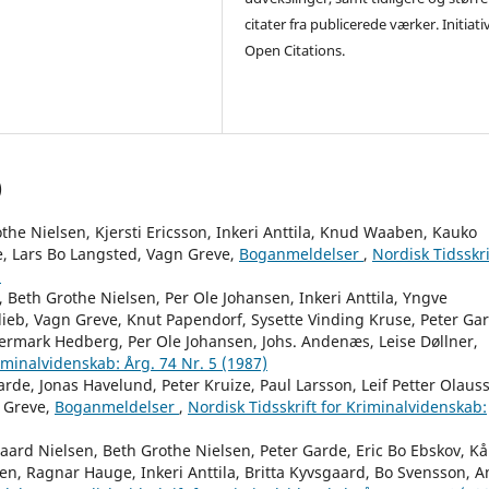
citater fra publicerede værker. Initiati
Open Citations.
)
he Nielsen, Kjersti Ericsson, Inkeri Anttila, Knud Waaben, Kauko
, Lars Bo Langsted, Vagn Greve,
Boganmeldelser
,
Nordisk Tidsskri
)
 Beth Grothe Nielsen, Per Ole Johansen, Inkeri Anttila, Yngve
ieb, Vagn Greve, Knut Papendorf, Sysette Vinding Kruse, Peter Ga
ermark Hedberg, Per Ole Johansen, Johs. Andenæs, Leise Døllner,
riminalvidenskab: Årg. 74 Nr. 5 (1987)
arde, Jonas Havelund, Peter Kruize, Paul Larsson, Leif Petter Olaus
n Greve,
Boganmeldelser
,
Nordisk Tidsskrift for Kriminalvidenskab:
aard Nielsen, Beth Grothe Nielsen, Peter Garde, Eric Bo Ebskov, Kå
en, Ragnar Hauge, Inkeri Anttila, Britta Kyvsgaard, Bo Svensson, A