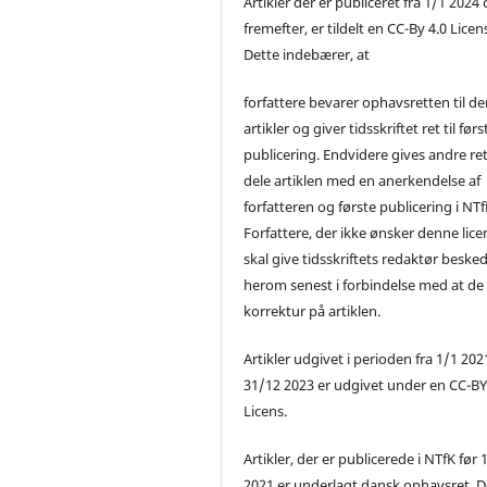
Artikler der er publiceret fra 1/1 2024
fremefter, er tildelt en CC-By 4.0 Licen
Dette indebærer, at
forfattere bevarer ophavsretten til de
artikler og giver tidsskriftet ret til førs
publicering. Endvidere gives andre ret 
dele artiklen med en anerkendelse af
forfatteren og første publicering i NTf
Forfattere, der ikke ønsker denne lice
skal give tidsskriftets redaktør beske
herom senest i forbindelse med at de
korrektur på artiklen.
Artikler udgivet i perioden fra 1/1 2021
31/12 2023 er udgivet under en CC-B
Licens.
Artikler, der er publicerede i NTfK før 
2021 er underlagt dansk ophavsret. D