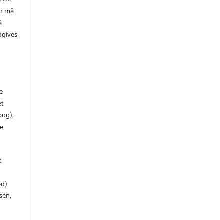
er må
å
dgives
de
et
 bog),
te
t
ed)
sen,