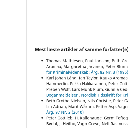
Mest læste artikler af samme forfatter(e
Thomas Mathiesen, Paul Larsson, Beth Grot
Aromaa, Margaretha Järvinen, Peter Blume
for Kriminalvidenskab: Årg. 82 Nr. 3 (1995
Karl Johan Lång, Ian Taylor, Kauko Aromaa,
Hammerlin, Pekka Hakkarainen, Peter Gottl
Preben Wolf, Lars Munk Plum, Gunilla Ced
Boganmeldelser
,
Nordisk Tidsskrift for K
Beth Grothe Nielsen, Nils Christie, Peter G
Lin Adrian, Marit Wårum, Petter Asp, Vag
Årg. 97 Nr. 2 (2010)
Peter Gottlieb, H. Kallehauge, Gorm Tofteg
Bødal, J. Heilbo, Vagn Greve, Nell Rasmuss