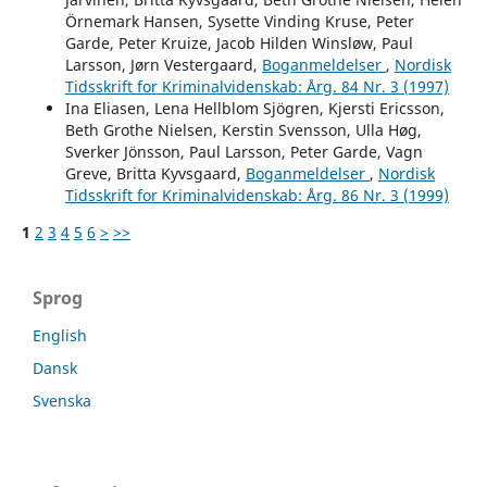
Örnemark Hansen, Sysette Vinding Kruse, Peter
Garde, Peter Kruize, Jacob Hilden Winsløw, Paul
Larsson, Jørn Vestergaard,
Boganmeldelser
,
Nordisk
Tidsskrift for Kriminalvidenskab: Årg. 84 Nr. 3 (1997)
Ina Eliasen, Lena Hellblom Sjögren, Kjersti Ericsson,
Beth Grothe Nielsen, Kerstin Svensson, Ulla Høg,
Sverker Jönsson, Paul Larsson, Peter Garde, Vagn
Greve, Britta Kyvsgaard,
Boganmeldelser
,
Nordisk
Tidsskrift for Kriminalvidenskab: Årg. 86 Nr. 3 (1999)
1
2
3
4
5
6
>
>>
Sprog
English
Dansk
Svenska