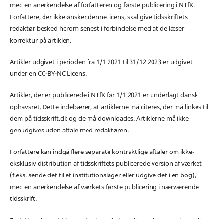
med en anerkendelse af forfatteren og første publicering i NTfK.
Forfattere, der ikke ønsker denne licens, skal give tidsskriftets
redaktør besked herom senest i forbindelse med at de læser
korrektur på artiklen.
Artikler udgivet i perioden fra 1/1 2021 til 31/12 2023 er udgivet
under en CC-BY-NC Licens.
Artikler, der er publicerede i NTfK før 1/1 2021 er underlagt dansk
ophavsret. Dette indebærer, at artiklerne må citeres, der må linkes til
dem på tidsskrift.dk og de må downloades. Artiklerne må ikke
genudgives uden aftale med redaktøren.
Forfattere kan indgå flere separate kontraktlige aftaler om ikke-
eksklusiv distribution af tidsskriftets publicerede version af værket
(f.eks. sende det til et institutionslager eller udgive det i en bog),
med en anerkendelse af værkets første publicering i nærværende
tidsskrift.