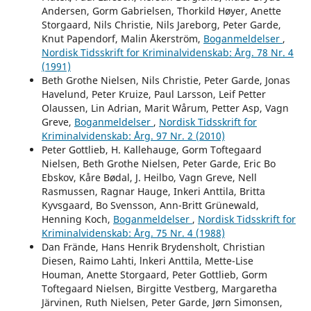
Andersen, Gorm Gabrielsen, Thorkild Høyer, Anette
Storgaard, Nils Christie, Nils Jareborg, Peter Garde,
Knut Papendorf, Malin Åkerström,
Boganmeldelser
,
Nordisk Tidsskrift for Kriminalvidenskab: Årg. 78 Nr. 4
(1991)
Beth Grothe Nielsen, Nils Christie, Peter Garde, Jonas
Havelund, Peter Kruize, Paul Larsson, Leif Petter
Olaussen, Lin Adrian, Marit Wårum, Petter Asp, Vagn
Greve,
Boganmeldelser
,
Nordisk Tidsskrift for
Kriminalvidenskab: Årg. 97 Nr. 2 (2010)
Peter Gottlieb, H. Kallehauge, Gorm Toftegaard
Nielsen, Beth Grothe Nielsen, Peter Garde, Eric Bo
Ebskov, Kåre Bødal, J. Heilbo, Vagn Greve, Nell
Rasmussen, Ragnar Hauge, Inkeri Anttila, Britta
Kyvsgaard, Bo Svensson, Ann-Britt Grünewald,
Henning Koch,
Boganmeldelser
,
Nordisk Tidsskrift for
Kriminalvidenskab: Årg. 75 Nr. 4 (1988)
Dan Frände, Hans Henrik Brydensholt, Christian
Diesen, Raimo Lahti, lnkeri Anttila, Mette-Lise
Houman, Anette Storgaard, Peter Gottlieb, Gorm
Toftegaard Nielsen, Birgitte Vestberg, Margaretha
Järvinen, Ruth Nielsen, Peter Garde, Jørn Simonsen,