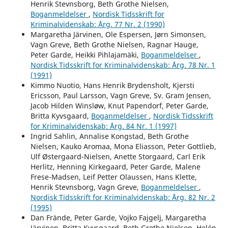
Henrik Stevnsborg, Beth Grothe Nielsen,
Boganmeldelser
,
Nordisk Tidsskrift for
Kriminalvidenskab: Årg. 77 Nr. 2 (1990)
Margaretha Järvinen, Ole Espersen, Jørn Simonsen,
Vagn Greve, Beth Grothe Nielsen, Ragnar Hauge,
Peter Garde, Heikki Pihlajamäki,
Boganmeldelser
,
Nordisk Tidsskrift for Kriminalvidenskab: Årg. 78 Nr. 1
(1991)
Kimmo Nuotio, Hans Henrik Brydensholt, Kjersti
Ericsson, Paul Larsson, Vagn Greve, Sv. Gram Jensen,
Jacob Hilden Winsløw, Knut Papendorf, Peter Garde,
Britta Kyvsgaard,
Boganmeldelser
,
Nordisk Tidsskrift
for Kriminalvidenskab: Årg. 84 Nr. 1 (1997)
Ingrid Sahlin, Annalise Kongstad, Beth Grothe
Nielsen, Kauko Aromaa, Mona Eliasson, Peter Gottlieb,
Ulf Østergaard-Nielsen, Anette Storgaard, Carl Erik
Herlitz, Henning Kirkegaard, Peter Garde, Malene
Frese-Madsen, Leif Petter Olaussen, Hans Klette,
Henrik Stevnsborg, Vagn Greve,
Boganmeldelser
,
Nordisk Tidsskrift for Kriminalvidenskab: Årg. 82 Nr. 2
(1995)
Dan Frände, Peter Garde, Vojko Fajgelj, Margaretha
Järvinen, Britta Kyvsgaard, Beth Grothe Nielsen, Helén