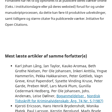
Forfattere har ret til og opfordres til at publicere deres værker online
(f.eks. i institutionslagre eller på deres websted) forud for og under
manuskriptprocessen, da dette kan føre til produktive udvekslinger,
samt tidligere og større citater fra publicerede værker. Initiative for
Open Citations.
Mest læste artikler af samme forfatter(e)
Karl Johan Lång, Ian Taylor, Kauko Aromaa, Beth
Grothe Nielsen, Per Ole Johansen, Inkeri Anttila, Yngve
Hammerlin, Pekka Hakkarainen, Peter Gottlieb, Vagn
Greve, Knut Papendorf, Sysette Vinding Kruse, Peter
Garde, Preben Wolf, Lars Munk Plum, Gunilla
Cedermark Hedberg, Per Ole Johansen, Johs.
Andenæs, Leise Døllner,
Boganmeldelser
,
Nordisk
Tidsskrift for Kriminalvidenskab: Årg. 74 Nr. 5 (1987)
Kjersti Ericsson, Hans Henrik Brydensholt, Monika
Płatek, Paul Larsson, Kerstin Berglund, Mads Bryde