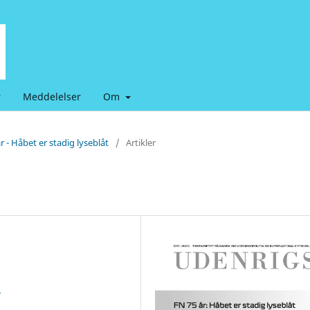
r
Meddelelser
Om
r - Håbet er stadig lyseblåt
/
Artikler
9