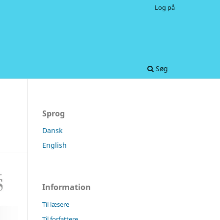
Log på
Søg
Sprog
Dansk
English
Information
Til læsere
Til forfattere