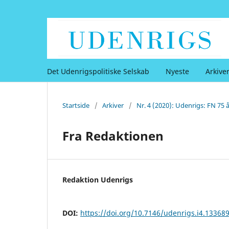
Det Udenrigspolitiske Selskab
Nyeste
Arkive
Startside
/
Arkiver
/
Nr. 4 (2020): Udenrigs: FN 75 å
Fra Redaktionen
Redaktion Udenrigs
DOI:
https://doi.org/10.7146/udenrigs.i4.13368