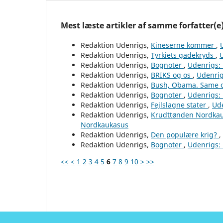
Mest læste artikler af samme forfatter(e
Redaktion Udenrigs,
Kineserne kommer
,
Redaktion Udenrigs,
Tyrkiets gadekryds
,
U
Redaktion Udenrigs,
Bognoter
,
Udenrigs: 
Redaktion Udenrigs,
BRIKS og os
,
Udenrig
Redaktion Udenrigs,
Bush, Obama. Same 
Redaktion Udenrigs,
Bognoter
,
Udenrigs: 
Redaktion Udenrigs,
Fejlslagne stater
,
Ude
Redaktion Udenrigs,
Krudttønden Nordka
Nordkaukasus
Redaktion Udenrigs,
Den populære krig?
,
Redaktion Udenrigs,
Bognoter
,
Udenrigs: 
<<
<
1
2
3
4
5
6
7
8
9
10
>
>>