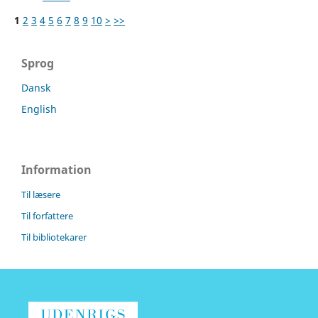
1
2
3
4
5
6
7
8
9
10
>
>>
Sprog
Dansk
English
Information
Til læsere
Til forfattere
Til bibliotekarer