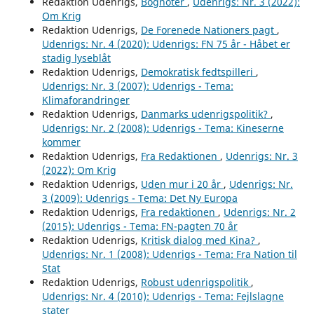
Redaktion Udenrigs,
Bognoter
,
Udenrigs: Nr. 3 (2022):
Om Krig
Redaktion Udenrigs,
De Forenede Nationers pagt
,
Udenrigs: Nr. 4 (2020): Udenrigs: FN 75 år - Håbet er
stadig lyseblåt
Redaktion Udenrigs,
Demokratisk fedtspilleri
,
Udenrigs: Nr. 3 (2007): Udenrigs - Tema:
Klimaforandringer
Redaktion Udenrigs,
Danmarks udenrigspolitik?
,
Udenrigs: Nr. 2 (2008): Udenrigs - Tema: Kineserne
kommer
Redaktion Udenrigs,
Fra Redaktionen
,
Udenrigs: Nr. 3
(2022): Om Krig
Redaktion Udenrigs,
Uden mur i 20 år
,
Udenrigs: Nr.
3 (2009): Udenrigs - Tema: Det Ny Europa
Redaktion Udenrigs,
Fra redaktionen
,
Udenrigs: Nr. 2
(2015): Udenrigs - Tema: FN-pagten 70 år
Redaktion Udenrigs,
Kritisk dialog med Kina?
,
Udenrigs: Nr. 1 (2008): Udenrigs - Tema: Fra Nation til
Stat
Redaktion Udenrigs,
Robust udenrigspolitik
,
Udenrigs: Nr. 4 (2010): Udenrigs - Tema: Fejlslagne
stater