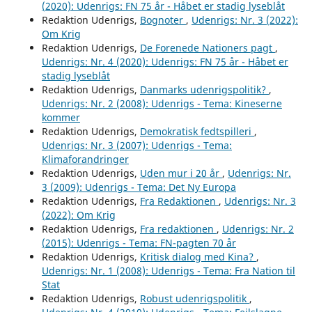
(2020): Udenrigs: FN 75 år - Håbet er stadig lyseblåt
Redaktion Udenrigs,
Bognoter
,
Udenrigs: Nr. 3 (2022):
Om Krig
Redaktion Udenrigs,
De Forenede Nationers pagt
,
Udenrigs: Nr. 4 (2020): Udenrigs: FN 75 år - Håbet er
stadig lyseblåt
Redaktion Udenrigs,
Danmarks udenrigspolitik?
,
Udenrigs: Nr. 2 (2008): Udenrigs - Tema: Kineserne
kommer
Redaktion Udenrigs,
Demokratisk fedtspilleri
,
Udenrigs: Nr. 3 (2007): Udenrigs - Tema:
Klimaforandringer
Redaktion Udenrigs,
Uden mur i 20 år
,
Udenrigs: Nr.
3 (2009): Udenrigs - Tema: Det Ny Europa
Redaktion Udenrigs,
Fra Redaktionen
,
Udenrigs: Nr. 3
(2022): Om Krig
Redaktion Udenrigs,
Fra redaktionen
,
Udenrigs: Nr. 2
(2015): Udenrigs - Tema: FN-pagten 70 år
Redaktion Udenrigs,
Kritisk dialog med Kina?
,
Udenrigs: Nr. 1 (2008): Udenrigs - Tema: Fra Nation til
Stat
Redaktion Udenrigs,
Robust udenrigspolitik
,