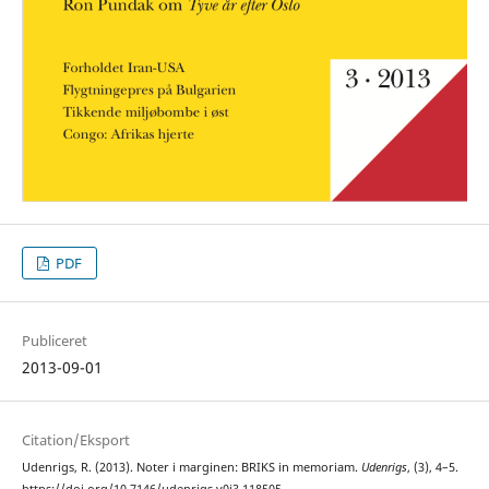
PDF
Publiceret
2013-09-01
Citation/Eksport
Udenrigs, R. (2013). Noter i marginen: BRIKS in memoriam.
Udenrigs
, (3), 4–5.
https://doi.org/10.7146/udenrigs.v0i3.118505