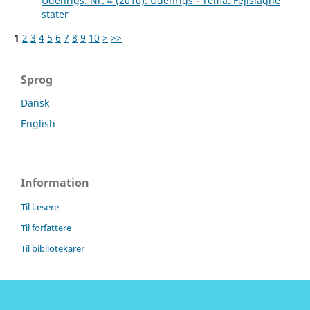
Udenrigs: Nr. 4 (2010): Udenrigs - Tema: Fejlslagne
stater
1
2
3
4
5
6
7
8
9
10
>
>>
Sprog
Dansk
English
Information
Til læsere
Til forfattere
Til bibliotekarer