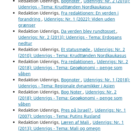
Redaktion Udenrigs,
Bognoter
,
Udenrigs: Nr. 2 (2010):
Udenrigs - Tema: Krudttønden Nordkaukasus
Redaktion Udenrigs,
Fra redaktionen: En verden i
forandring
,
Udenrigs: Nr. 1 (2022): Viden uden
grænser
Redaktion Udenrigs,
Da verden blev rundtosset
,
Udenrigs: Nr. 2 (2013): Udenrigs - Tema: Erdogans
nedtur
Redaktion Udenrigs,
Et statusmøde
,
Udenrigs: Nr. 2
(2010): Udenrigs - Tema: Krudttønden Nordkaukasus
Redaktion Udenrigs,
Fra redaktionen
,
Udenrigs: Nr. 2
(2018): Udenrigs - Tema: Geoøkonomi – penge som
våben
Redaktion Udenrigs,
Bognoter
,
Udenrigs: Nr. 1 (2018):
Udenrigs - Tema: Regionale dynamikker i Asien
Redaktion Udenrigs,
Bog Noter
,
Udenrigs: Nr. 2
(2018): Udenrigs - Tema: Geoøkonomi – penge som
våben
Redaktion Udenrigs,
Pres på Israel?
,
Udenrigs: Nr. 1
(2007): Udenrigs - Tema: Putins Rusland
Redaktion Udenrigs,
Læren af Mali
,
Udenrigs: Nr. 1
(2013): Udenrigs - Tema: Mali og omegn