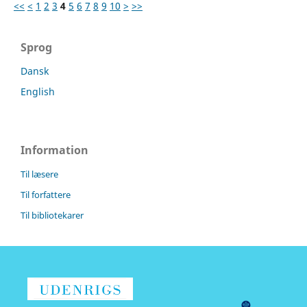
<<
<
1
2
3
4
5
6
7
8
9
10
>
>>
Sprog
Dansk
English
Information
Til læsere
Til forfattere
Til bibliotekarer