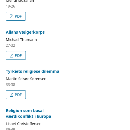
Mehdi Mozaffari
19-26
PDF
Allahs vælgerkorps
Michael Thumann
27-32
PDF
Tyrkiets religiøse dilemma
Martin Selsøe Sørensen
33-38
PDF
Religion som basal
værdikonflikt i Europa
Lisbet Christoffersen
39-49