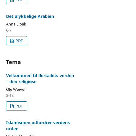
Det ulykkelige Arabien
Anna Libak
6-7
PDF
Tema
Velkommen til flertallets verden
– den religiøse
Ole Wæver
8-18
PDF
Islamismen udfordrer verdens
orden