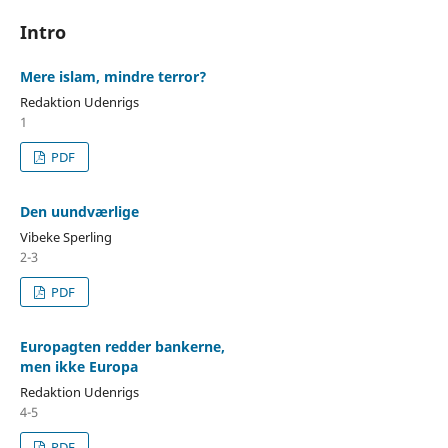
Intro
Mere islam, mindre terror?
Redaktion Udenrigs
1
PDF
Den uundværlige
Vibeke Sperling
2-3
PDF
Europagten redder bankerne,
men ikke Europa
Redaktion Udenrigs
4-5
PDF