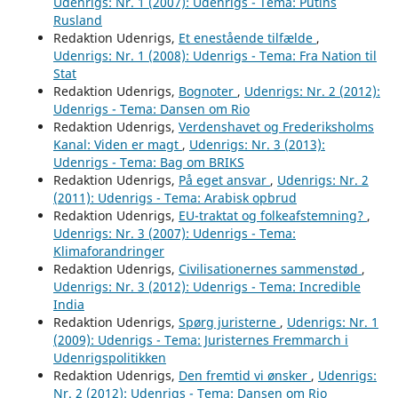
Udenrigs: Nr. 1 (2007): Udenrigs - Tema: Putins
Rusland
Redaktion Udenrigs,
Et enestående tilfælde
,
Udenrigs: Nr. 1 (2008): Udenrigs - Tema: Fra Nation til
Stat
Redaktion Udenrigs,
Bognoter
,
Udenrigs: Nr. 2 (2012):
Udenrigs - Tema: Dansen om Rio
Redaktion Udenrigs,
Verdenshavet og Frederiksholms
Kanal: Viden er magt
,
Udenrigs: Nr. 3 (2013):
Udenrigs - Tema: Bag om BRIKS
Redaktion Udenrigs,
På eget ansvar
,
Udenrigs: Nr. 2
(2011): Udenrigs - Tema: Arabisk opbrud
Redaktion Udenrigs,
EU-traktat og folkeafstemning?
,
Udenrigs: Nr. 3 (2007): Udenrigs - Tema:
Klimaforandringer
Redaktion Udenrigs,
Civilisationernes sammenstød
,
Udenrigs: Nr. 3 (2012): Udenrigs - Tema: Incredible
India
Redaktion Udenrigs,
Spørg juristerne
,
Udenrigs: Nr. 1
(2009): Udenrigs - Tema: Juristernes Fremmarch i
Udenrigspolitikken
Redaktion Udenrigs,
Den fremtid vi ønsker
,
Udenrigs:
Nr. 2 (2012): Udenrigs - Tema: Dansen om Rio