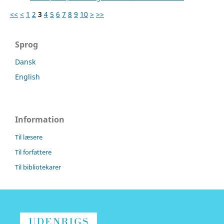
<<
<
1
2
3
4
5
6
7
8
9
10
>
>>
Sprog
Dansk
English
Information
Til læsere
Til forfattere
Til bibliotekarer