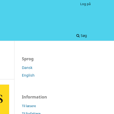
Log på
Søg
Sprog
Dansk
English
Information
Til læsere
Til forfattere