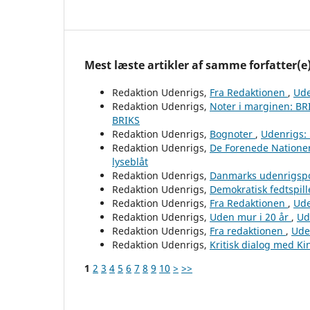
Mest læste artikler af samme forfatter(e
Redaktion Udenrigs,
Fra Redaktionen
,
Ude
Redaktion Udenrigs,
Noter i marginen: B
BRIKS
Redaktion Udenrigs,
Bognoter
,
Udenrigs: 
Redaktion Udenrigs,
De Forenede Natione
lyseblåt
Redaktion Udenrigs,
Danmarks udenrigspo
Redaktion Udenrigs,
Demokratisk fedtspill
Redaktion Udenrigs,
Fra Redaktionen
,
Ude
Redaktion Udenrigs,
Uden mur i 20 år
,
Ud
Redaktion Udenrigs,
Fra redaktionen
,
Ude
Redaktion Udenrigs,
Kritisk dialog med K
1
2
3
4
5
6
7
8
9
10
>
>>