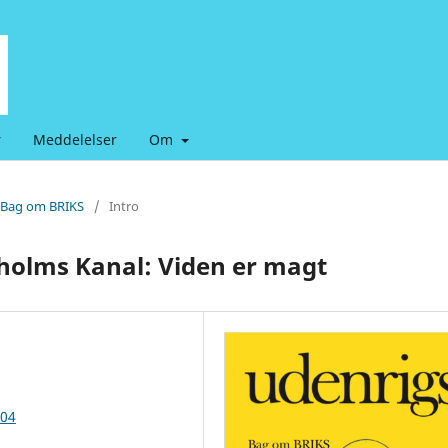
r
Meddelelser
Om
: Bag om BRIKS
/
Intro
holms Kanal: Viden er magt
504