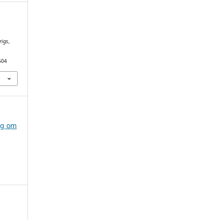
rigs
,
504
ag om