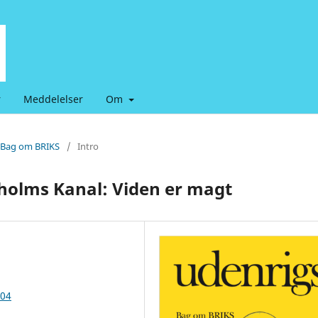
r
Meddelelser
Om
: Bag om BRIKS
/
Intro
holms Kanal: Viden er magt
504