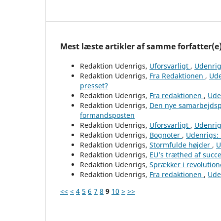
Mest læste artikler af samme forfatter(e
Redaktion Udenrigs,
Uforsvarligt
,
Udenrig
Redaktion Udenrigs,
Fra Redaktionen
,
Ude
presset?
Redaktion Udenrigs,
Fra redaktionen
,
Uden
Redaktion Udenrigs,
Den nye samarbejdsp
formandsposten
Redaktion Udenrigs,
Uforsvarligt
,
Udenrig
Redaktion Udenrigs,
Bognoter
,
Udenrigs: 
Redaktion Udenrigs,
Stormfulde højder
,
U
Redaktion Udenrigs,
EU’s træthed af succ
Redaktion Udenrigs,
Sprækker i revolutio
Redaktion Udenrigs,
Fra redaktionen
,
Uden
<<
<
4
5
6
7
8
9
10
>
>>