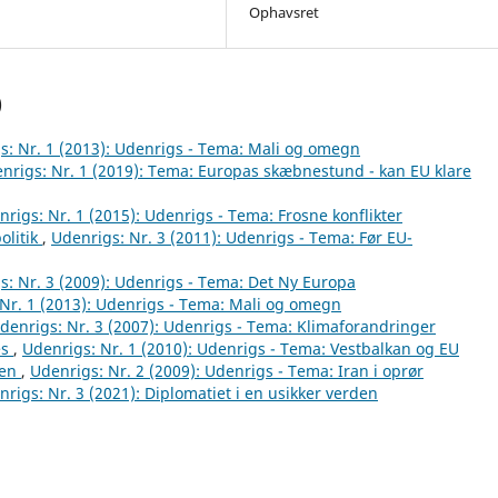
Ophavsret
)
s: Nr. 1 (2013): Udenrigs - Tema: Mali og omegn
nrigs: Nr. 1 (2019): Tema: Europas skæbnestund - kan EU klare
rigs: Nr. 1 (2015): Udenrigs - Tema: Frosne konflikter
olitik
,
Udenrigs: Nr. 3 (2011): Udenrigs - Tema: Før EU-
s: Nr. 3 (2009): Udenrigs - Tema: Det Ny Europa
Nr. 1 (2013): Udenrigs - Tema: Mali og omegn
denrigs: Nr. 3 (2007): Udenrigs - Tema: Klimaforandringer
es
,
Udenrigs: Nr. 1 (2010): Udenrigs - Tema: Vestbalkan og EU
nen
,
Udenrigs: Nr. 2 (2009): Udenrigs - Tema: Iran i oprør
rigs: Nr. 3 (2021): Diplomatiet i en usikker verden