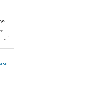
rigs
,
504
ag om