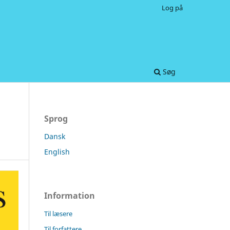
Log på
Søg
Sprog
Dansk
English
Information
Til læsere
Til forfattere