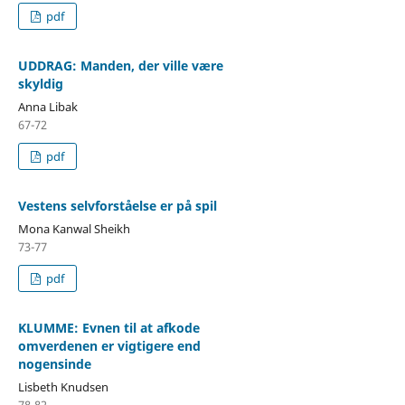
pdf
UDDRAG: Manden, der ville være
skyldig
Anna Libak
67-72
pdf
Vestens selvforståelse er på spil
Mona Kanwal Sheikh
73-77
pdf
KLUMME: Evnen til at afkode
omverdenen er vigtigere end
nogensinde
Lisbeth Knudsen
78-82