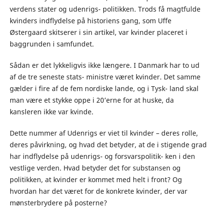
verdens stater og udenrigs- politikken. Trods få magtfulde
kvinders indflydelse på historiens gang, som Uffe
Østergaard skitserer i sin artikel, var kvinder placeret i
baggrunden i samfundet.
Sådan er det lykkeligvis ikke længere. I Danmark har to ud
af de tre seneste stats- ministre været kvinder. Det samme
gælder i fire af de fem nordiske lande, og i Tysk- land skal
man være et stykke oppe i 20’erne for at huske, da
kansleren ikke var kvinde.
Dette nummer af Udenrigs er viet til kvinder – deres rolle,
deres påvirkning, og hvad det betyder, at de i stigende grad
har indflydelse på udenrigs- og forsvarspolitik- ken i den
vestlige verden. Hvad betyder det for substansen og
politikken, at kvinder er kommet med helt i front? Og
hvordan har det været for de konkrete kvinder, der var
mønsterbrydere på posterne?