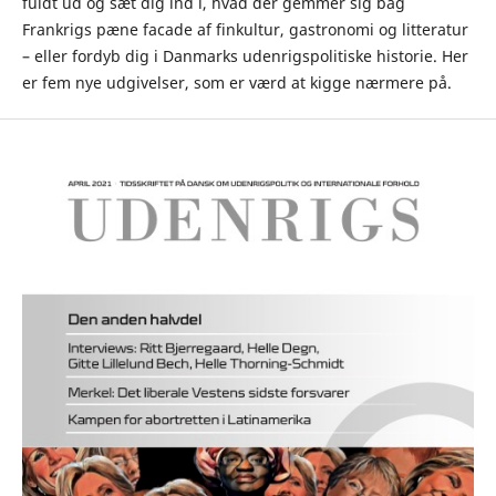
fuldt ud og sæt dig ind i, hvad der gemmer sig bag
Frankrigs pæne facade af finkultur, gastronomi og litteratur
– eller fordyb dig i Danmarks udenrigspolitiske historie. Her
er fem nye udgivelser, som er værd at kigge nærmere på.