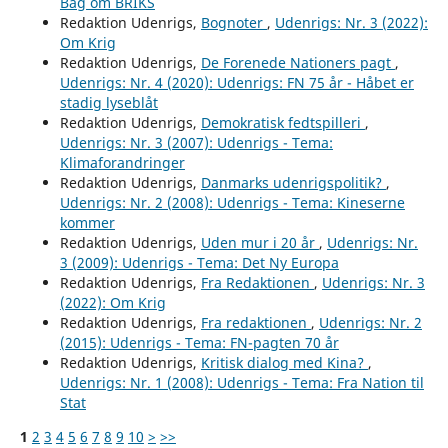
Bag om BRIKS
Redaktion Udenrigs,
Bognoter
,
Udenrigs: Nr. 3 (2022):
Om Krig
Redaktion Udenrigs,
De Forenede Nationers pagt
,
Udenrigs: Nr. 4 (2020): Udenrigs: FN 75 år - Håbet er
stadig lyseblåt
Redaktion Udenrigs,
Demokratisk fedtspilleri
,
Udenrigs: Nr. 3 (2007): Udenrigs - Tema:
Klimaforandringer
Redaktion Udenrigs,
Danmarks udenrigspolitik?
,
Udenrigs: Nr. 2 (2008): Udenrigs - Tema: Kineserne
kommer
Redaktion Udenrigs,
Uden mur i 20 år
,
Udenrigs: Nr.
3 (2009): Udenrigs - Tema: Det Ny Europa
Redaktion Udenrigs,
Fra Redaktionen
,
Udenrigs: Nr. 3
(2022): Om Krig
Redaktion Udenrigs,
Fra redaktionen
,
Udenrigs: Nr. 2
(2015): Udenrigs - Tema: FN-pagten 70 år
Redaktion Udenrigs,
Kritisk dialog med Kina?
,
Udenrigs: Nr. 1 (2008): Udenrigs - Tema: Fra Nation til
Stat
1
2
3
4
5
6
7
8
9
10
>
>>