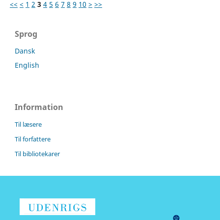
<<
<
1
2
3
4
5
6
7
8
9
10
>
>>
Sprog
Dansk
English
Information
Til læsere
Til forfattere
Til bibliotekarer