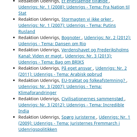
Redaktion Udenrigs,
Et enestående tilfælde
,
Udenrigs: Nr. 1 (2008): Udenrigs - Tema: Fra Nation til
Stat
Redaktion Udenrigs,
Stormagten vi ikke orker
,
Udenrigs: Nr. 1 (2007): Udenrigs - Tema: Putins
Rusland
Redaktion Udenrigs,
Bognoter
,
Udenrigs: Nr. 2 (2012):
Udenrigs - Tema: Dansen om Rio
Redaktion Udenrigs,
Verdenshavet og Frederiksholms
Kanal: Viden er magt
,
Udenrigs: Nr. 3 (2013):
Udenrigs - Tema: Bag om BRIKS
Redaktion Udenrigs,
På eget ansvar
,
Udenrigs: Nr. 2
(2011): Udenrigs - Tema: Arabisk opbrud
Redaktion Udenrigs,
EU-traktat og folkeafstemning?
,
Udenrigs: Nr. 3 (2007): Udenrigs - Tema:
Klimaforandringer
Redaktion Udenrigs,
Civilisationernes sammenstød
,
Udenrigs: Nr. 3 (2012): Udenrigs - Tema: Incredible
India
Redaktion Udenrigs,
Spørg juristerne
,
Udenrigs: Nr. 1
(2009): Udenrigs - Tema: Juristernes Fremmarch i
Udenrigspolitikken