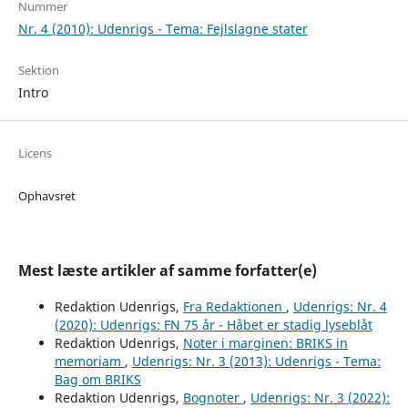
Nummer
Nr. 4 (2010): Udenrigs - Tema: Fejlslagne stater
Sektion
Intro
Licens
Ophavsret
Mest læste artikler af samme forfatter(e)
Redaktion Udenrigs,
Fra Redaktionen
,
Udenrigs: Nr. 4
(2020): Udenrigs: FN 75 år - Håbet er stadig lyseblåt
Redaktion Udenrigs,
Noter i marginen: BRIKS in
memoriam
,
Udenrigs: Nr. 3 (2013): Udenrigs - Tema:
Bag om BRIKS
Redaktion Udenrigs,
Bognoter
,
Udenrigs: Nr. 3 (2022):