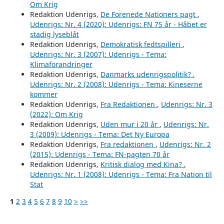
Om Krig
Redaktion Udenrigs,
De Forenede Nationers pagt
,
Udenrigs: Nr. 4 (2020): Udenrigs: FN 75 år - Håbet er
stadig lyseblåt
Redaktion Udenrigs,
Demokratisk fedtspilleri
,
Udenrigs: Nr. 3 (2007): Udenrigs - Tema:
Klimaforandringer
Redaktion Udenrigs,
Danmarks udenrigspolitik?
,
Udenrigs: Nr. 2 (2008): Udenrigs - Tema: Kineserne
kommer
Redaktion Udenrigs,
Fra Redaktionen
,
Udenrigs: Nr. 3
(2022): Om Krig
Redaktion Udenrigs,
Uden mur i 20 år
,
Udenrigs: Nr.
3 (2009): Udenrigs - Tema: Det Ny Europa
Redaktion Udenrigs,
Fra redaktionen
,
Udenrigs: Nr. 2
(2015): Udenrigs - Tema: FN-pagten 70 år
Redaktion Udenrigs,
Kritisk dialog med Kina?
,
Udenrigs: Nr. 1 (2008): Udenrigs - Tema: Fra Nation til
Stat
1
2
3
4
5
6
7
8
9
10
>
>>