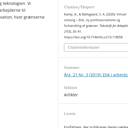
g teknologien. Vi
Citation/Eksport
rbejderne til
Kamp, A., & Ballegaard, S. A. (2020). Virtuel
ovation, hvor grænserne
omsorg – Etik, ny professionalisme og
forhandling af grænser.
Tidsskrift for Arbejdsl
21
(3), 26–41.
https://doi.org/10.7146/tfa.v21i3.118058
Citationsformater
Nummer
Årg. 21 Nr. 3 (2019): Etik i arbejds
Sektion
Artikler
Licens
Forfattere, der publicerer deres værke