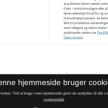
at publicere deres værker onli
(f.eks. i institutionslagre eller p
deres websted) forud for og u
manuskriptprocessen, da dett
føre til produktive udvekslinger
samt tidligere og større citater 
publicerede værker (se
The Effe
Open Access
).
enne hjemmeside bruger cooki
velsen. Ved at bruge vores hjemmeside giver du samtykke til alle c
cookiepolitik