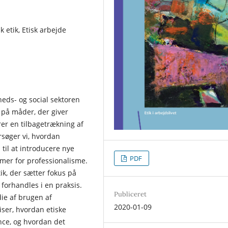
 etik, Etisk arbejde
heds- og social sektoren
e på måder, der giver
er en tilbagetrækning af
rsøger vi, hvordan
til at introducere nye
PDF
mer for professionalisme.
tik, der sætter fokus på
 forhandles i en praksis.
Publiceret
die af brugen af
2020-01-09
ser, hvordan etiske
nce, og hvordan det