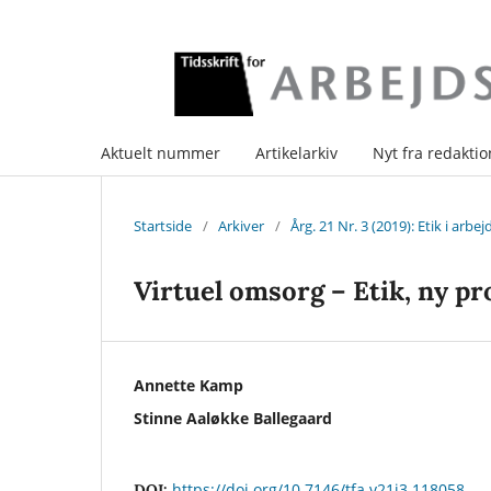
Aktuelt nummer
Artikelarkiv
Nyt fra redakti
Startside
/
Arkiver
/
Årg. 21 Nr. 3 (2019): Etik i arbej
Virtuel omsorg – Etik, ny p
Annette Kamp
Stinne Aaløkke Ballegaard
https://doi.org/10.7146/tfa.v21i3.118058
DOI: