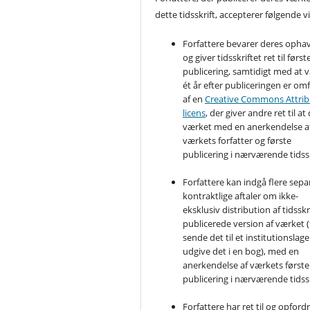
dette tidsskrift, accepterer følgende vi
Forfattere bevarer deres opha
og giver tidsskriftet ret til først
publicering, samtidigt med at 
ét år efter publiceringen er om
af en
Creative Commons Attrib
licens
, der giver andre ret til at
værket med en anerkendelse a
værkets forfatter og første
publicering i nærværende tidssk
Forfattere kan indgå flere sepa
kontraktlige aftaler om ikke-
eksklusiv distribution af tidsskr
publicerede version af værket (
sende det til et institutionslager
udgive det i en bog), med en
anerkendelse af værkets første
publicering i nærværende tidssk
Forfattere har ret til og opfordre