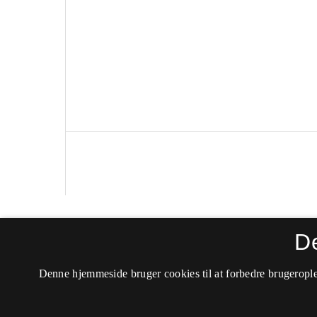
Tidsskrift for Arbejdsliv
D
ISSN 1399-1442 (Trykt)
Denne hjemmeside bruger cookies til at forbedre brugerople
ISSN 2596-772X (Online)
Tilgængelighedserklæring