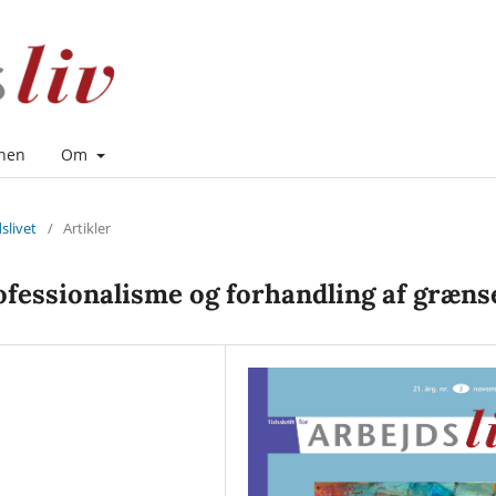
onen
Om
dslivet
/
Artikler
rofessionalisme og forhandling af græns