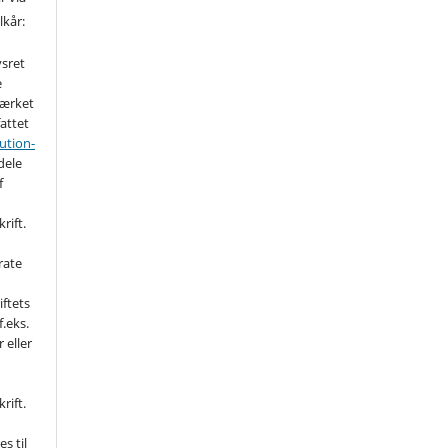
lkår:
vsret
e
værket
fattet
ution-
 dele
f
rift.
rate
iftets
f.eks.
 eller
rift.
s til