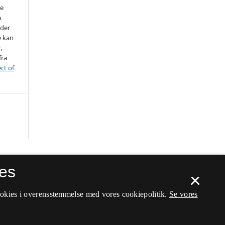
ne
å
nder
e kan
,
fra
ct of
es
×
ookies i overensstemmelse med vores cookiepolitik.
Se vores