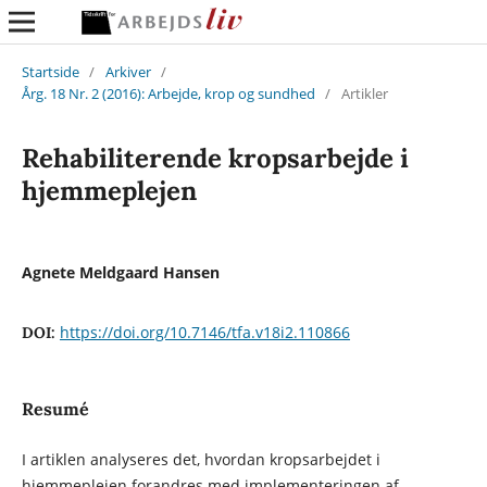
Startside
/
Arkiver
/
Årg. 18 Nr. 2 (2016): Arbejde, krop og sundhed
/
Artikler
Rehabiliterende kropsarbejde i
hjemmeplejen
Agnete Meldgaard Hansen
https://doi.org/10.7146/tfa.v18i2.110866
DOI:
Resumé
I artiklen analyseres det, hvordan kropsarbejdet i
hjemmeplejen forandres med implementeringen af