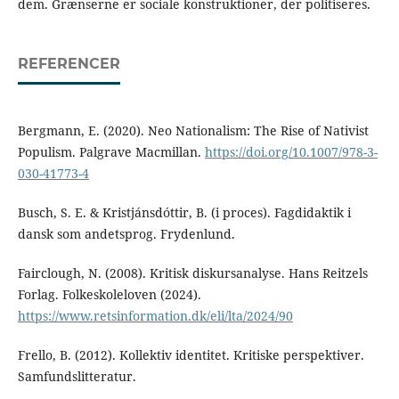
dem. Grænserne er sociale konstruktioner, der politiseres.
REFERENCER
Bergmann, E. (2020). Neo Nationalism: The Rise of Nativist
Populism. Palgrave Macmillan.
https://doi.org/10.1007/978-3-
030-41773-4
Busch, S. E. & Kristjánsdóttir, B. (i proces). Fagdidaktik i
dansk som andetsprog. Frydenlund.
Fairclough, N. (2008). Kritisk diskursanalyse. Hans Reitzels
Forlag. Folkeskoleloven (2024).
https://www.retsinformation.dk/eli/lta/2024/90
Frello, B. (2012). Kollektiv identitet. Kritiske perspektiver.
Samfundslitteratur.