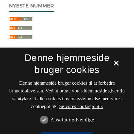
NYESTE NUMMER
Denne hjemmeside
×
bruger cookies
Sprogforum. Tidsskrift for sprog- og
kulturpædagogik
Denne hjemmeside bruger cookies til at forbedre
ISSN 0909-9328 (Trykt)
ISSN 1399-8617 (Online)
brugeroplevelsen. Ved at bruge vores hjemmeside giver du
samtykke til alle cookies i overensstemmelse med vores
Tilgængelighedserklæring
cookiepolitik.
Se vores cookiepolitik
Hostet af
Det Kgl. Bibliotek
Absolut nødvendige