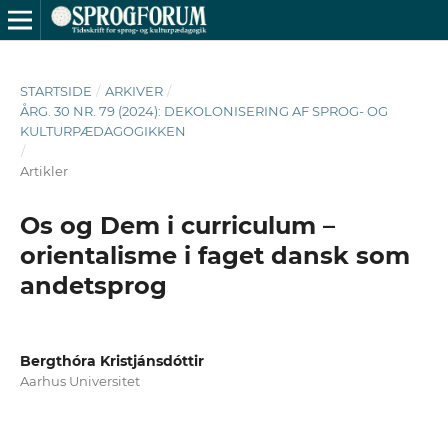
STARTSIDE
/
ARKIVER
/
ÅRG. 30 NR. 79 (2024): DEKOLONISERING AF SPROG- OG
KULTURPÆDAGOGIKKEN
/
Artikler
Os og Dem i curriculum –
orientalisme i faget dansk som
andetsprog
Bergthóra Kristjánsdóttir
Aarhus Universitet