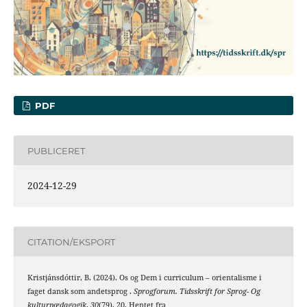
PDF
PUBLICERET
2024-12-29
CITATION/EKSPORT
Kristjánsdóttir, B. (2024). Os og Dem i curriculum – orientalisme i
faget dansk som andetsprog .
Sprogforum. Tidsskrift for Sprog- Og
kulturpædagogik
,
30
(79), 20. Hentet fra