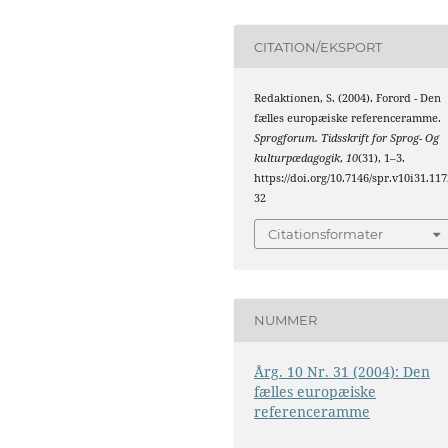
CITATION/EKSPORT
Redaktionen, S. (2004). Forord - Den
fælles europæiske referenceramme.
Sprogforum. Tidsskrift for Sprog- Og
kulturpædagogik
,
10
(31), 1–3.
https://doi.org/10.7146/spr.v10i31.117
32
Citationsformater
NUMMER
Årg. 10 Nr. 31 (2004): Den
fælles europæiske
referenceramme