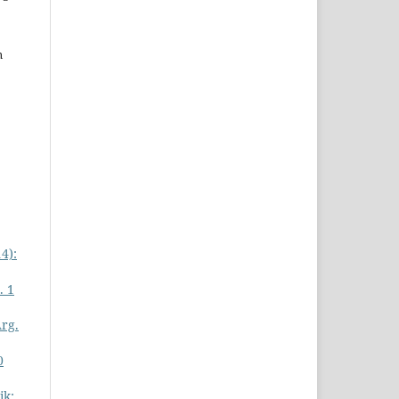
n
4):
. 1
Årg.
0
ik: