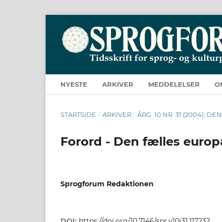
NYESTE
ARKIVER
MEDDELELSER
O
STARTSIDE
/
ARKIVER
/
ÅRG. 10 NR. 31 (2004):
Forord - Den fælles eur
Sprogforum Redaktionen
DOI:
https://doi.org/10.7146/spr.v10i31.117232