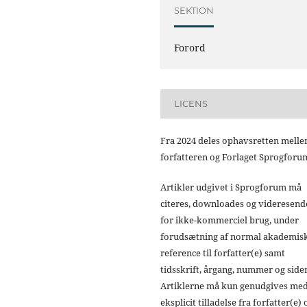
SEKTION
Forord
LICENS
Fra 2024 deles ophavsretten mell
forfatteren og Forlaget Sprogforu
Artikler udgivet i Sprogforum må
citeres, downloades og videresend
for ikke-kommerciel brug, under
forudsætning af normal akademis
reference til forfatter(e) samt
tidsskrift, årgang, nummer og sider
Artiklerne må kun genudgives me
eksplicit tilladelse fra forfatter(e) 