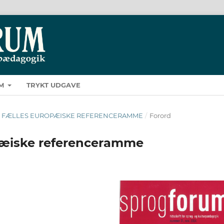
M
TRYKT UDGAVE
 DEN FÆLLES EUROPÆISKE REFERENCERAMME
/
Forord
opæiske referenceramme