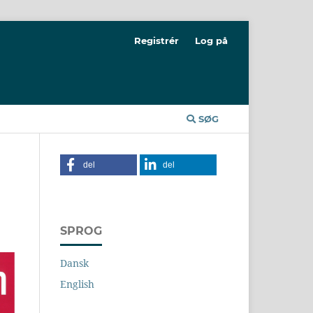
Registrér
Log på
SØG
del
del
SPROG
Dansk
English