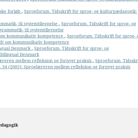
iske forløb
,
Sprogforum. Tidsskrift for sprog- og kulturpædagogik:
ammatik- til systemtilegnelse
,
Sprogforum. Tidsskrift for sprog- og
grammatik- til systemtilegnelse
t om kommunikativ kompetence
,
Sprogforum. Tidsskrift for sprog- 
undt om kommunikativ kompetence
lingual Denmark
,
Sprogforum. Tidsskrift for sprog- og
ultilingual Denmark
æreren mellem refleksion og fornyet praksis
,
Sprogforum. Tidsskr
. 34 (2005): Sproglæreren mellem refleksion og fornyet praksis
ædagogik